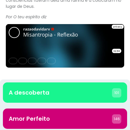
consciências fizeram dela uma rainha e a colocaram no
lugar de Deus.
Por O teu espírito diz
A descoberta
101
Amor Perfeito
146