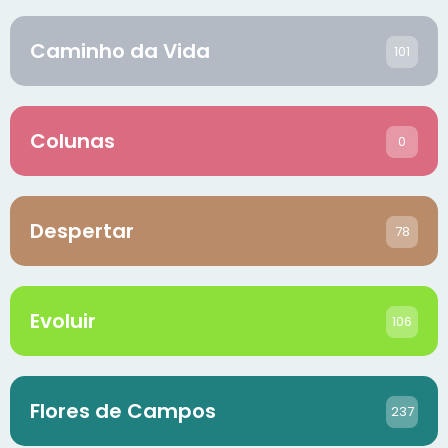
Caminho da Vida
101
Colunas
0
Despertar
78
Evoluir
106
Flores de Campos
237