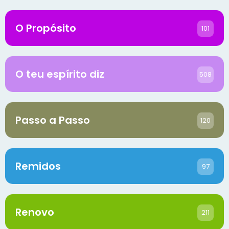
O Propósito
101
O teu espírito diz
508
Passo a Passo
120
Remidos
97
Renovo
211