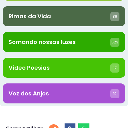
Rimas da Vida
89
Somando nossas luzes
523
Vídeo Poesias
17
Voz dos Anjos
19