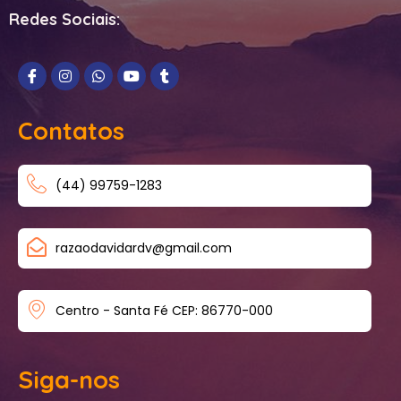
Redes Sociais:
Contatos
(44) 99759-1283
razaodavidardv@gmail.com
Centro - Santa Fé CEP: 86770-000
Siga-nos