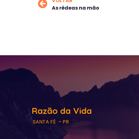
VOLTAR
As rédeas na mão
Razão da Vida
SANTA FÉ – PR