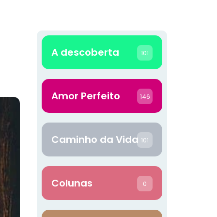
A descoberta
101
Amor Perfeito
146
Caminho da Vida
101
Colunas
0