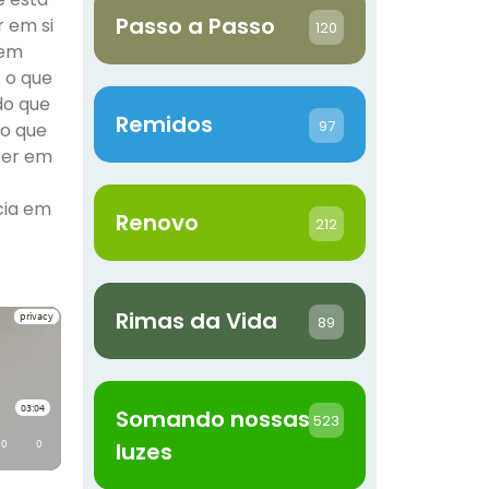
Passo a Passo
r em si
120
 em
 o que
do que
Remidos
97
 o que
ber em
cia em
Renovo
212
Rimas da Vida
89
Somando nossas
523
luzes