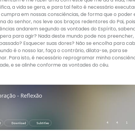
fica, a vida se gera, e para tal feito é necessário executa
e cumpra em nossas consciências, de forma que o poder
a do senhor, nos leve aos braços redentores do Pai, pois
iências andarem segundo as vontades do Espírito, saben
spera para agir? Nada deste mundo pode nos preencher,
o passado? Esquecer suas dores? Não se encolha para ca
do é o nosso lar, faça o contrário, dilata-se, para se
nar. Para isto, é necessário reprogramar minha consciên
dade, e se alinhe conforme as vontades do céu.