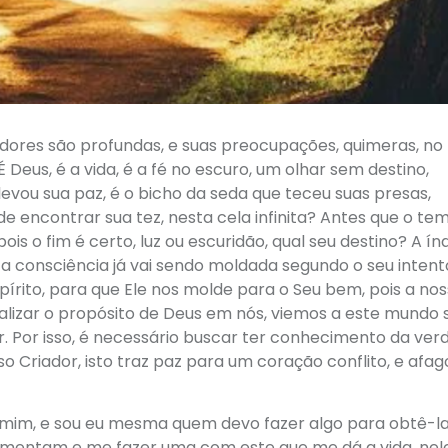
 dores são profundas, e suas preocupações, quimeras, no 
Deus, é a vida, é a fé no escuro, um olhar sem destino,
levou sua paz, é o bicho da seda que teceu suas presas,
de encontrar sua tez, nesta cela infinita? Antes que o te
is o fim é certo, luz ou escuridão, qual seu destino? A ín
a consciência já vai sendo moldada segundo o seu intent
pírito, para que Ele nos molde para o Seu bem, pois a no
alizar o propósito de Deus em nós, viemos a este mundo 
ar. Por isso, é necessário buscar ter conhecimento da ver
so Criador, isto traz paz para um coração conflito, e afa
e mim, e sou eu mesma quem devo fazer algo para obtê-la
tormentam e me fazer uma com este que me dá a vida, nel