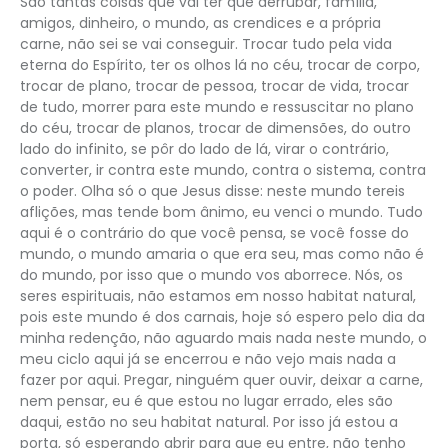
São tantas coisas que vai ter que derrubar, família,
amigos, dinheiro, o mundo, as crendices e a própria
carne, não sei se vai conseguir. Trocar tudo pela vida
eterna do Espírito, ter os olhos lá no céu, trocar de corpo,
trocar de plano, trocar de pessoa, trocar de vida, trocar
de tudo, morrer para este mundo e ressuscitar no plano
do céu, trocar de planos, trocar de dimensões, do outro
lado do infinito, se pôr do lado de lá, virar o contrário,
converter, ir contra este mundo, contra o sistema, contra
o poder. Olha só o que Jesus disse: neste mundo tereis
aflições, mas tende bom ânimo, eu venci o mundo. Tudo
aqui é o contrário do que você pensa, se você fosse do
mundo, o mundo amaria o que era seu, mas como não é
do mundo, por isso que o mundo vos aborrece. Nós, os
seres espirituais, não estamos em nosso habitat natural,
pois este mundo é dos carnais, hoje só espero pelo dia da
minha redenção, não aguardo mais nada neste mundo, o
meu ciclo aqui já se encerrou e não vejo mais nada a
fazer por aqui. Pregar, ninguém quer ouvir, deixar a carne,
nem pensar, eu é que estou no lugar errado, eles são
daqui, estão no seu habitat natural. Por isso já estou a
porta, só esperando abrir para que eu entre, não tenho