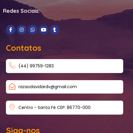
Redes Sociais:
Contatos
(44) 99759-1283
razaodavidardv@gmail.com
Centro - Santa Fé CEP: 86770-000
Siga-nos