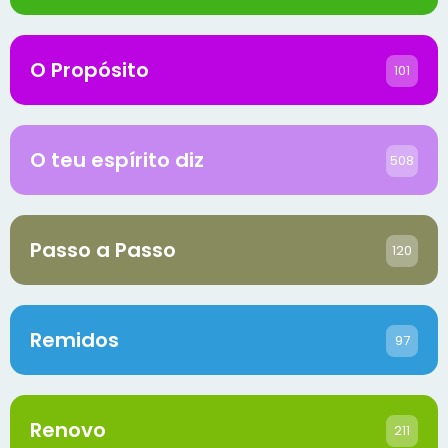
O Propósito
101
O teu espírito diz
508
Passo a Passo
120
Remidos
97
Renovo
211