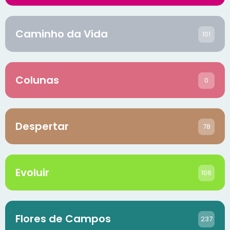
Caminho da Vida
101
Colunas
0
Despertar
78
Evoluir
106
Flores de Campos
237