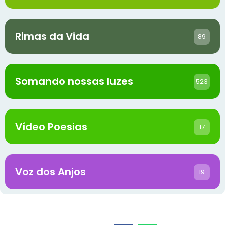
Rimas da Vida
89
Somando nossas luzes
523
Vídeo Poesias
17
Voz dos Anjos
19