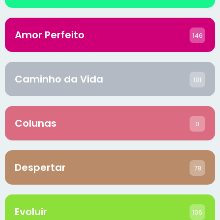
Amor Perfeito
146
Caminho da Vida
101
Colunas
0
Despertar
78
Evoluir
106