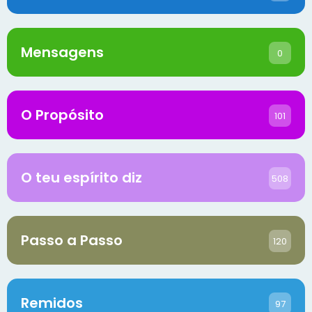
Mensagens
0
O Propósito
101
O teu espírito diz
508
Passo a Passo
120
Remidos
97