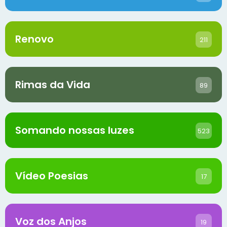
Renovo
211
Rimas da Vida
89
Somando nossas luzes
523
Vídeo Poesias
17
Voz dos Anjos
19