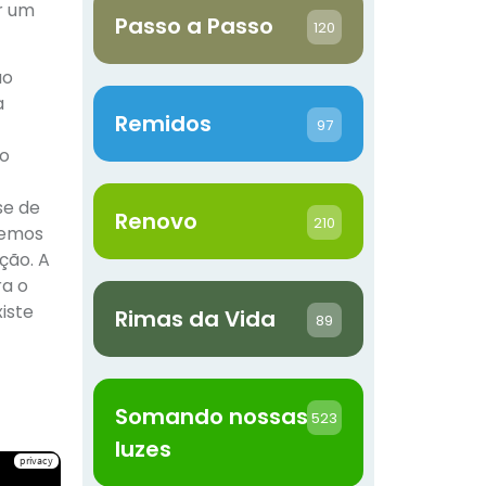
ar um
Passo a Passo
120
ão
a
Remidos
97
mo
se de
Renovo
210
temos
ção. A
ra o
iste
Rimas da Vida
89
Somando nossas
523
luzes