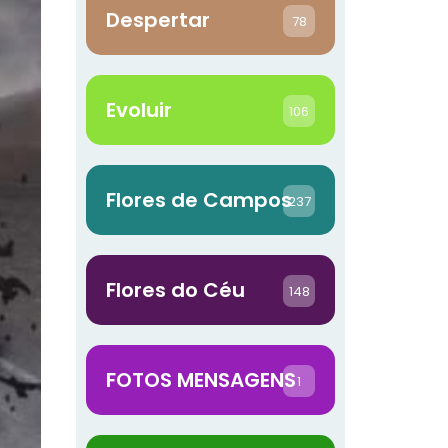
Despertar
78
Evoluir
106
Flores de Campos
237
Flores do Céu
148
FOTOS MENSAGENS
1