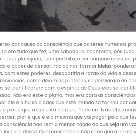
iverso por causa da consciência que os seres humanos p
eito em tudo que fez, uma sabedoria inconteste, pôs tudo
no como planejado, tudo perfeito, o ser humano cresceu, 
do o poder de pensar, raciocinar, formar ideias, ponderar
a, com estes poderes, descobriria a razão da vida e dess
onsciências, como diziam os profetas, se desviaram do c
as se identificarem com o espírito de Deus, elas se identi
soa. Não era este o plano, mas era para as consciências
or ele e olha só o caos que este mundo se tornou por ca
s e pior é que a sua está no meio. Todo um trabalho mon
perder, pior é que é ela mesma que vai pagar pelo que fe
ua consciência não tem a menor noção do que seja um va
a loucura dessa. Qual consciência não sabe que a carne v