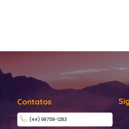
Si
Contatos
(44) 99759-1283