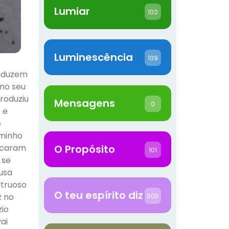
Lumiar
102
Luminescência
109
roduzem
 no seu
produziu
Mensagens
0
 e
e
aminho
ficaram
O Propósito
101
 se
usa
struoso
O teu espírito diz
505
z no
zio
ai