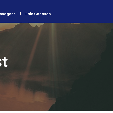
nsagens
Fale Conosco
st