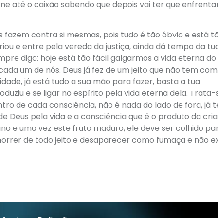
arne até o caixão sabendo que depois vai ter que enfrent
 fazem contra si mesmas, pois tudo é tão óbvio e está t
iou e entre pela vereda da justiça, ainda dá tempo da tu
mpre digo: hoje está tão fácil galgarmos a vida eterna do
 cada um de nós. Deus já fez de um jeito que não tem co
ade, já está tudo a sua mão para fazer, basta a tua
duziu e se ligar no espírito pela vida eterna dela. Trata-
ro de cada consciência, não é nada do lado de fora, já 
de Deus pela vida e a consciência que é o produto da cria
ano e uma vez este fruto maduro, ele deve ser colhido pa
 morrer de todo jeito e desaparecer como fumaça e não ex