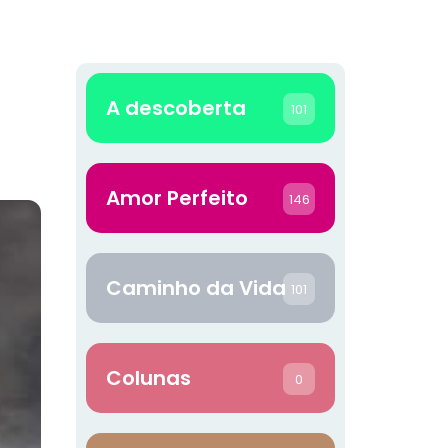
A descoberta
101
Amor Perfeito
146
Caminho da Vida
101
Colunas
0