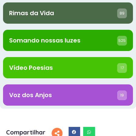
Rimas da Vida
89
Somando nossas luzes
525
Vídeo Poesias
17
Voz dos Anjos
19
Compartilhar