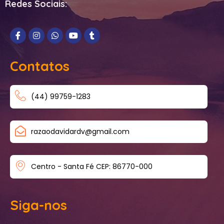
Redes Sociais:
Contatos
(44) 99759-1283
razaodavidardv@gmail.com
Centro - Santa Fé CEP: 86770-000
Siga-nos