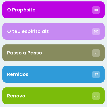
O Propósito
101
O teu espírito diz
517
Passo a Passo
120
Remidos
97
Renovo
212