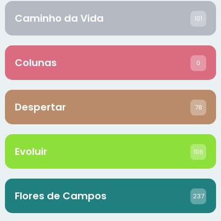
Caminho da Vida
101
Colunas
0
Despertar
78
Evoluir
106
Flores de Campos
237