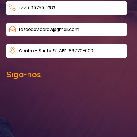
(44) 99759-1283
razaodavidardv@gmail.com
Centro - Santa Fé CEP: 86770-000
Siga-nos