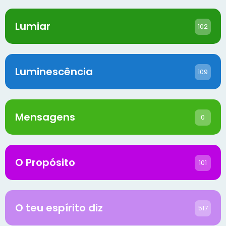
Lumiar
102
Luminescência
109
Mensagens
0
O Propósito
101
O teu espírito diz
517