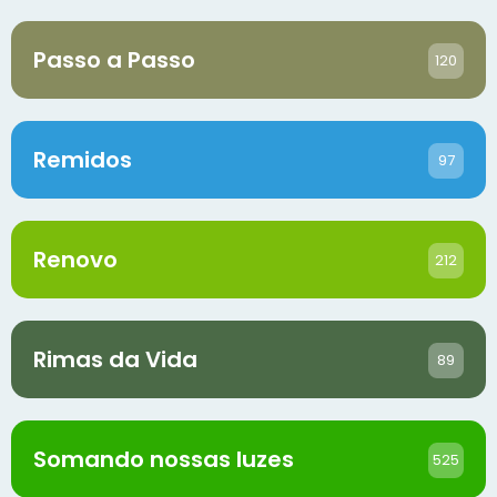
Passo a Passo
120
Remidos
97
Renovo
212
Rimas da Vida
89
Somando nossas luzes
525