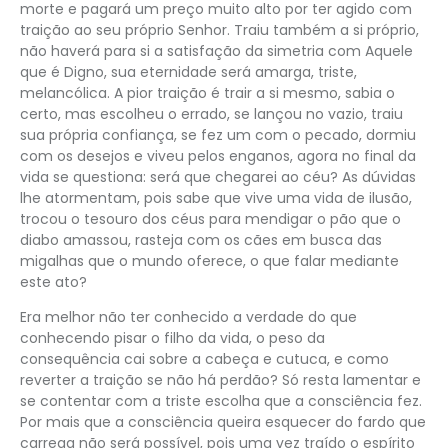
morte e pagará um preço muito alto por ter agido com
traição ao seu próprio Senhor. Traiu também a si próprio,
não haverá para si a satisfação da simetria com Aquele
que é Digno, sua eternidade será amarga, triste,
melancólica. A pior traição é trair a si mesmo, sabia o
certo, mas escolheu o errado, se lançou no vazio, traiu
sua própria confiança, se fez um com o pecado, dormiu
com os desejos e viveu pelos enganos, agora no final da
vida se questiona: será que chegarei ao céu? As dúvidas
lhe atormentam, pois sabe que vive uma vida de ilusão,
trocou o tesouro dos céus para mendigar o pão que o
diabo amassou, rasteja com os cães em busca das
migalhas que o mundo oferece, o que falar mediante
este ato?
Era melhor não ter conhecido a verdade do que
conhecendo pisar o filho da vida, o peso da
consequência cai sobre a cabeça e cutuca, e como
reverter a traição se não há perdão? Só resta lamentar e
se contentar com a triste escolha que a consciência fez.
Por mais que a consciência queira esquecer do fardo que
carrega não será possível, pois uma vez traído o espírito