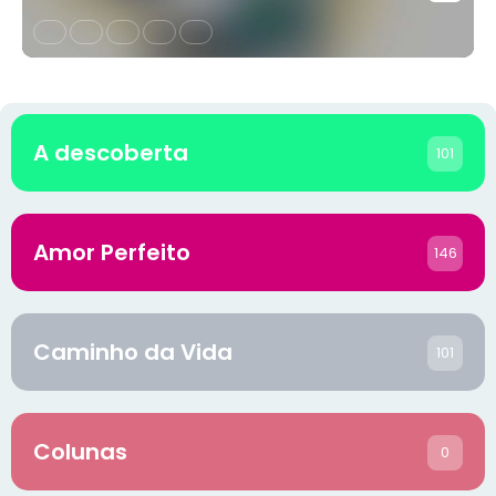
A descoberta
101
Amor Perfeito
146
Caminho da Vida
101
Colunas
0