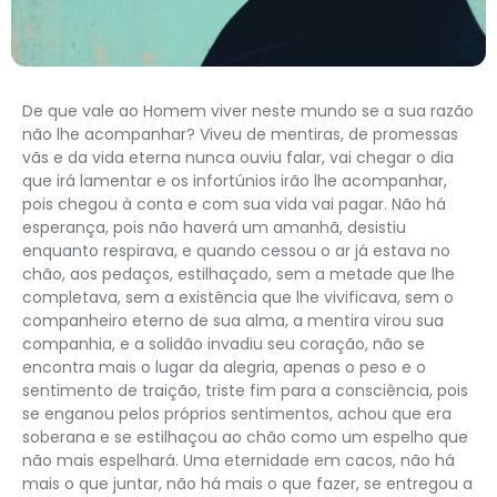
De que vale ao Homem viver neste mundo se a sua razão
não lhe acompanhar? Viveu de mentiras, de promessas
vãs e da vida eterna nunca ouviu falar, vai chegar o dia
que irá lamentar e os infortúnios irão lhe acompanhar,
pois chegou à conta e com sua vida vai pagar. Não há
esperança, pois não haverá um amanhã, desistiu
enquanto respirava, e quando cessou o ar já estava no
chão, aos pedaços, estilhaçado, sem a metade que lhe
completava, sem a existência que lhe vivificava, sem o
companheiro eterno de sua alma, a mentira virou sua
companhia, e a solidão invadiu seu coração, não se
encontra mais o lugar da alegria, apenas o peso e o
sentimento de traição, triste fim para a consciência, pois
se enganou pelos próprios sentimentos, achou que era
soberana e se estilhaçou ao chão como um espelho que
não mais espelhará. Uma eternidade em cacos, não há
mais o que juntar, não há mais o que fazer, se entregou a