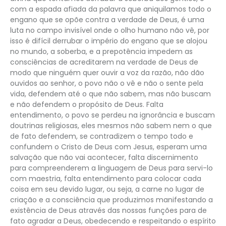
com a espada afiada da palavra que aniquilamos todo o
engano que se opõe contra a verdade de Deus, é uma
luta no campo invisível onde o olho humano não vê, por
isso é difícil derrubar o império do engano que se alojou
no mundo, a soberba, e a prepotência impedem as
consciências de acreditarem na verdade de Deus de
modo que ninguém quer ouvir a voz da razão, não dão
ouvidos ao senhor, o povo não o vê e não o sente pela
vida, defendem até o que não sabem, mas não buscam
e não defendem o propósito de Deus. Falta
entendimento, o povo se perdeu na ignorância e buscam
doutrinas religiosas, eles mesmos não sabem nem o que
de fato defendem, se contradizem o tempo todo e
confundem o Cristo de Deus com Jesus, esperam uma
salvação que não vai acontecer, falta discernimento
para compreenderem a linguagem de Deus para servi-lo
com maestria, falta entendimento para colocar cada
coisa em seu devido lugar, ou seja, a carne no lugar de
criação e a consciência que produzimos manifestando a
existência de Deus através das nossas funções para de
fato agradar a Deus, obedecendo e respeitando o espírito