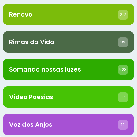
Renovo
212
Rimas da Vida
89
Somando nossas luzes
523
Vídeo Poesias
17
Voz dos Anjos
19