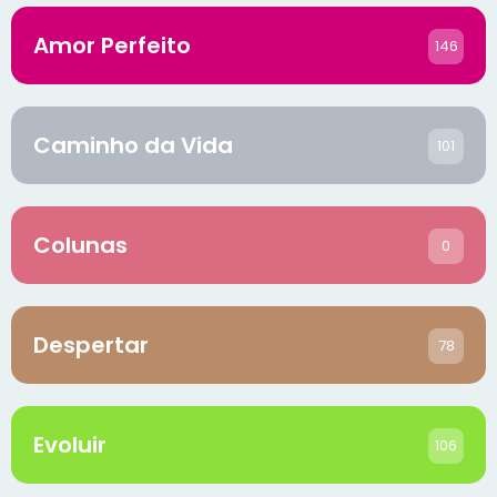
Amor Perfeito
146
Caminho da Vida
101
Colunas
0
Despertar
78
Evoluir
106