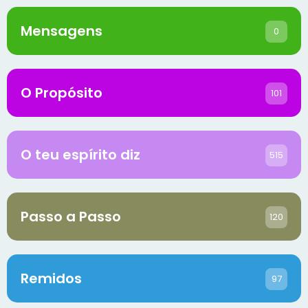
Mensagens
0
O Propósito
101
O teu espírito diz
515
Passo a Passo
120
Remidos
97