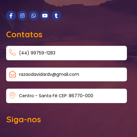
Contatos
(44) 99759-1283
razaodavidardv@gmail.com
Centro - Santa Fé CEP: 86770-000
Siga-nos