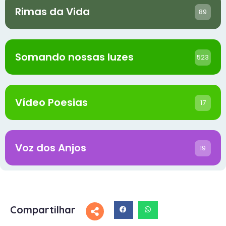
Rimas da Vida
89
Somando nossas luzes
523
Vídeo Poesias
17
Voz dos Anjos
19
Compartilhar