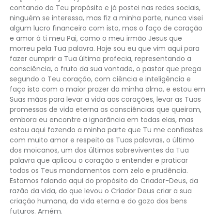
contando do Teu propósito e já postei nas redes sociais,
ninguém se interessa, mas fiz a minha parte, nunca visei
algum lucro financeiro com isto, mas o faço de coração
e amor à ti meu Pai, como o meu irmão Jesus que
morreu pela Tua palavra. Hoje sou eu que vim aqui para
fazer cumprir a Tua última profecia, representando a
consciência, o fruto da sua vontade, o pastor que prega
segundo o Teu coração, com ciência e inteligência e
faço isto com o maior prazer da minha alma, e estou em
Suas mãos para levar a vida aos corações, levar as Tuas
promessas de vida eterna as consciências que queiram,
embora eu encontre a ignorância em todas elas, mas
estou aqui fazendo a minha parte que Tu me confiastes
com muito amor e respeito as Tuas palavras, o último
dos moicanos, um dos últimos sobreviventes da Tua
palavra que aplicou o coração a entender e praticar
todos os Teus mandamentos com zelo e prudência.
Estamos falando aqui do propósito do Criador-Deus, da
razão da vida, do que levou o Criador Deus criar a sua
criação humana, da vida eterna e do gozo dos bens
futuros. Amém.