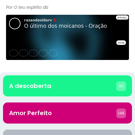
Por O teu espírito diz
A descoberta
101
Amor Perfeito
146