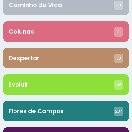
Caminho da Vida
101
Colunas
0
Despertar
78
Evoluir
106
Flores de Campos
237