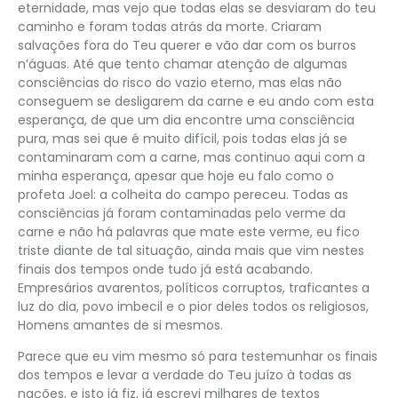
eternidade, mas vejo que todas elas se desviaram do teu
caminho e foram todas atrás da morte. Criaram
salvações fora do Teu querer e vão dar com os burros
n’águas. Até que tento chamar atenção de algumas
consciências do risco do vazio eterno, mas elas não
conseguem se desligarem da carne e eu ando com esta
esperança, de que um dia encontre uma consciência
pura, mas sei que é muito difícil, pois todas elas já se
contaminaram com a carne, mas continuo aqui com a
minha esperança, apesar que hoje eu falo como o
profeta Joel: a colheita do campo pereceu. Todas as
consciências já foram contaminadas pelo verme da
carne e não há palavras que mate este verme, eu fico
triste diante de tal situação, ainda mais que vim nestes
finais dos tempos onde tudo já está acabando.
Empresários avarentos, políticos corruptos, traficantes a
luz do dia, povo imbecil e o pior deles todos os religiosos,
Homens amantes de si mesmos.
Parece que eu vim mesmo só para testemunhar os finais
dos tempos e levar a verdade do Teu juízo à todas as
nações, e isto já fiz, já escrevi milhares de textos