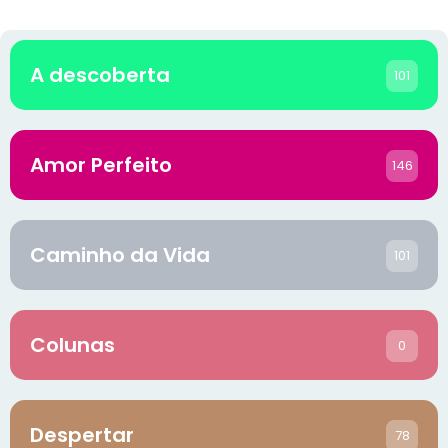
A descoberta
101
Amor Perfeito
146
Caminho da Vida
101
Colunas
0
Despertar
78