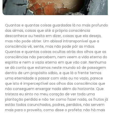
Quantas e quantas coisas guardadas lá no mais profundo
das almas, coisas que até a própria consciência
desconhece ou hesita em dizer, coisas que ela deseja,
mas não pode obter. Um abissal intransponível que a
consciência vê, sente, mas não pode pôr as mãos.
Quantas e quantas coisas ocultas atrás dos olhos que as
consciências não percebem, nem veem a vida eterna do
espírito e nem o vazio eterno em que vão cair. Nenhuma
se dá conta que estamos neste mundo só de passagem
dentro de um propósito sábio, e que lá a frente temos
uma eternidade a passar com vida ou no vazio, parece
que isto é imperceptível aos olhos das consciências que
não conseguem enxergar nada além do horizonte. Que
tristeza eu sinto no meu coração de ver toda uma
plantação perdida e não ter como fazer nada, os frutos já
estão todos carunchados, podres, perdidos, não servem
mais para o proveito, como disse o profeta: não há mais