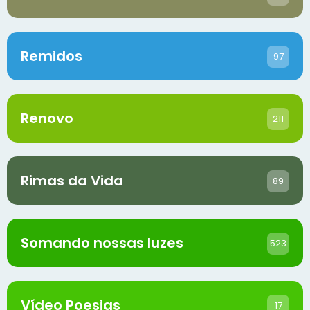
Remidos
97
Renovo
211
Rimas da Vida
89
Somando nossas luzes
523
Vídeo Poesias
17