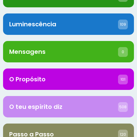
Luminescência
109
Mensagens
0
O Propósito
101
O teu espírito diz
508
Passo a Passo
120