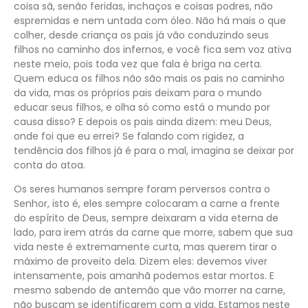
coisa sã, senão feridas, inchaços e coisas podres, não
espremidas e nem untada com óleo. Não há mais o que
colher, desde criança os pais já vão conduzindo seus
filhos no caminho dos infernos, e você fica sem voz ativa
neste meio, pois toda vez que fala é briga na certa.
Quem educa os filhos não são mais os pais no caminho
da vida, mas os próprios pais deixam para o mundo
educar seus filhos, e olha só como está o mundo por
causa disso? E depois os pais ainda dizem: meu Deus,
onde foi que eu errei? Se falando com rigidez, a
tendência dos filhos já é para o mal, imagina se deixar por
conta do atoa.
Os seres humanos sempre foram perversos contra o
Senhor, isto é, eles sempre colocaram a carne a frente
do espírito de Deus, sempre deixaram a vida eterna de
lado, para irem atrás da carne que morre, sabem que sua
vida neste é extremamente curta, mas querem tirar o
máximo de proveito dela. Dizem eles: devemos viver
intensamente, pois amanhã podemos estar mortos. E
mesmo sabendo de antemão que vão morrer na carne,
não buscam se identificarem com a vida. Estamos neste