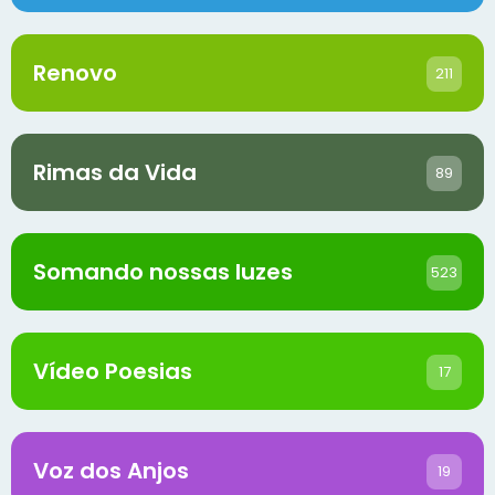
Renovo
211
Rimas da Vida
89
Somando nossas luzes
523
Vídeo Poesias
17
Voz dos Anjos
19