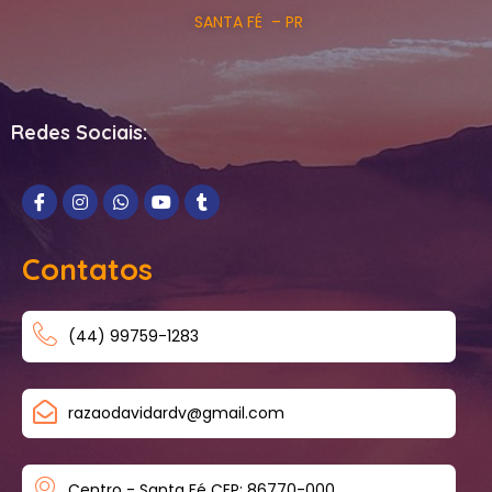
SANTA FÉ – PR
Redes Sociais:
Contatos
(44) 99759-1283
razaodavidardv@gmail.com
Centro - Santa Fé CEP: 86770-000