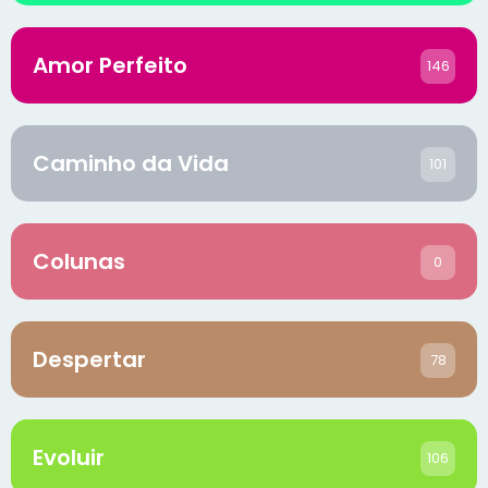
Amor Perfeito
146
Caminho da Vida
101
Colunas
0
Despertar
78
Evoluir
106