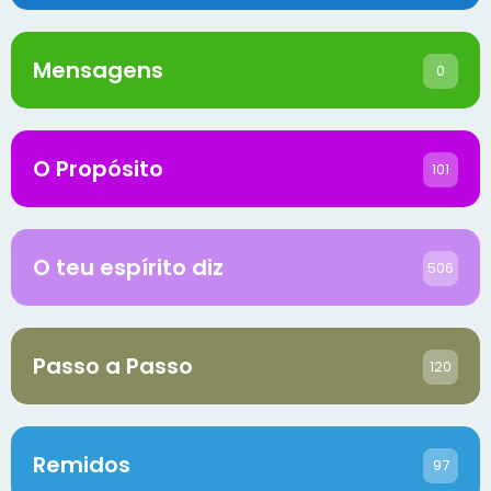
Mensagens
0
O Propósito
101
O teu espírito diz
506
Passo a Passo
120
Remidos
97