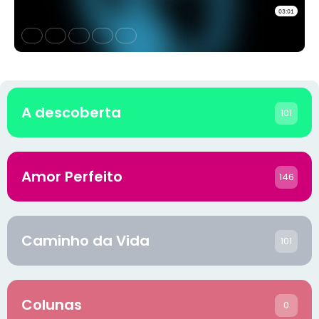
A descoberta
101
Amor Perfeito
146
Caminho da Vida
101
Colunas
0