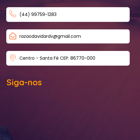
(44) 99759-1283
razaodavidardv@gmail.com
Centro - Santa Fé CEP: 86770-000
Siga-nos