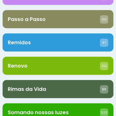
Passo a Passo
120
Remidos
97
Renovo
212
Rimas da Vida
89
Somando nossas luzes
523