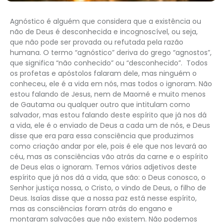
Agnóstico é alguém que considera que a existência ou
não de Deus é desconhecida e incognoscível, ou seja,
que não pode ser provada ou refutada pela razão
humana. O termo “agnóstico” deriva do grego “agnostos”,
que significa “não conhecido” ou “desconhecido”. Todos
os profetas e apóstolos falaram dele, mas ninguém o
conheceu, ele é a vida em nós, mas todos o ignoram. Não
estou falando de Jesus, nem de Maomé e muito menos
de Gautama ou qualquer outro que intitulam como
salvador, mas estou falando deste espírito que já nos dá
a vida, ele é o enviado de Deus a cada um de nós, e Deus
disse que era para essa consciência que produzimos
como criação andar por ele, pois é ele que nos levará ao
céu, mas as consciências vão atrás da carne e o espírito
de Deus elas o ignoram. Temos vários adjetivos deste
espírito que já nos dá a vida, que são: o Deus conosco, o
Senhor justiça nossa, o Cristo, o vindo de Deus, o filho de
Deus. Isaías disse que a nossa paz está nesse espírito,
mas as consciências foram atrás do engano e
montaram salvações que não existem. Não podemos