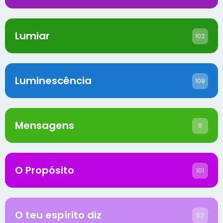
Lumiar
102
Luminescência
109
Mensagens
0
O Propósito
101
O teu espírito diz
511