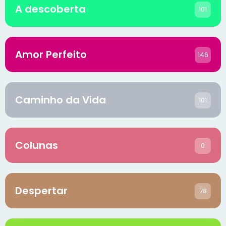
A descoberta
101
Amor Perfeito
146
Caminho da Vida
101
Colunas
0
Despertar
78