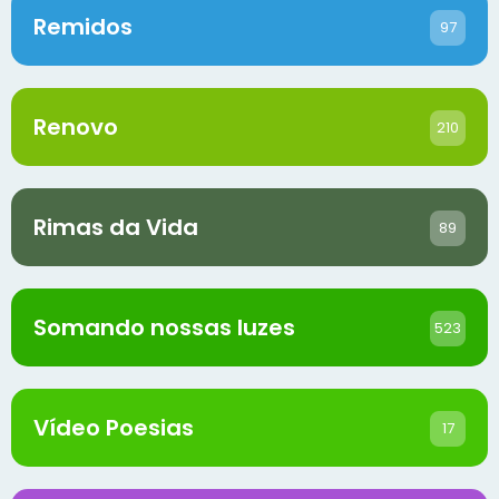
Remidos
97
Renovo
210
Rimas da Vida
89
Somando nossas luzes
523
Vídeo Poesias
17