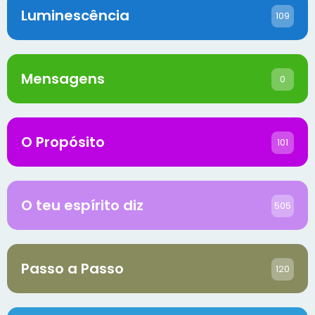
Luminescência
109
Mensagens
0
O Propósito
101
O teu espírito diz
505
Passo a Passo
120