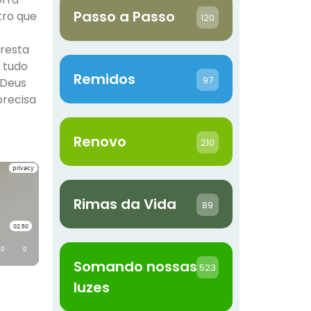
Passo a Passo
tro que
120
 resta
á tudo
Remidos
97
 Deus
precisa
Renovo
210
Rimas da Vida
89
Somando nossas
523
luzes