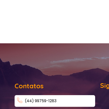
Si
Contatos
(44) 99759-1283