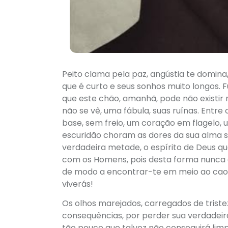
Peito clama pela paz, angústia te domina
que é curto e seus sonhos muito longos. F
que este chão, amanhã, pode não existir 
não se vê, uma fábula, suas ruínas. Entre
base, sem freio, um coração em flagelo, u
escuridão choram as dores da sua alma s
verdadeira metade, o espírito de Deus qu
com os Homens, pois desta forma nunca e
de modo a encontrar-te em meio ao caos
viverás!
Os olhos marejados, carregados de tristez
consequências, por perder sua verdadeir
tão pouco que talvez não conseguirá li