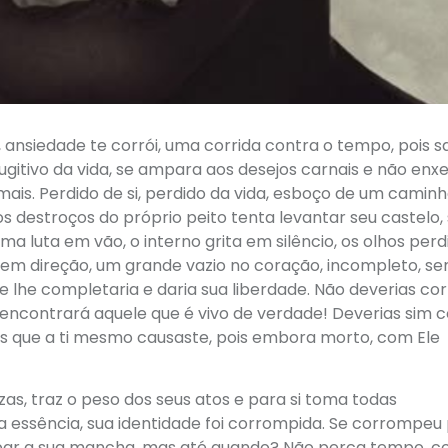
, ansiedade te corrói, uma corrida contra o tempo, pois 
ugitivo da vida, se ampara aos desejos carnais e não enx
mais. Perdido de si, perdido da vida, esboço de um camin
 os destroços do próprio peito tenta levantar seu castelo
ma luta em vão, o interno grita em silêncio, os olhos perd
em direção, um grande vazio no coração, incompleto, s
e lhe completaria e daria sua liberdade. Não deverias cor
ncontrará aquele que é vivo de verdade! Deverias sim c
 que a ti mesmo causaste, pois embora morto, com Ele
as, traz o peso dos seus atos e para si toma todas
a essência, sua identidade foi corrompida. Se corrompeu
mpar a sua mancha, mas até quando? Não perca tempo, c