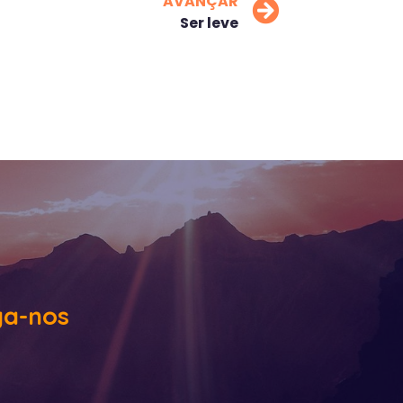
AVANÇAR
Ser leve
ga-nos