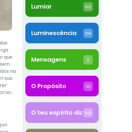
Lumiar
102
Luminescência
109
sabe
erga
ho que
Mensagens
0
, sem
idos na
em sua
rer
O Propósito
101
orrer,
O teu espírito diz
505
 por
orra