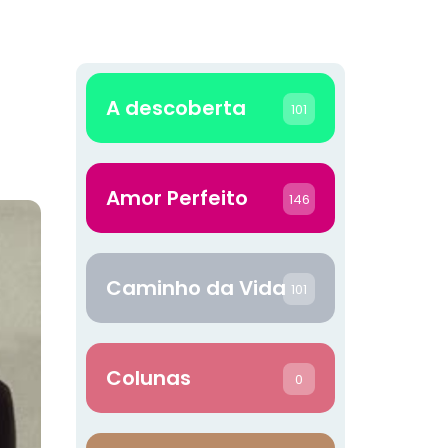
A descoberta
101
Amor Perfeito
146
Caminho da Vida
101
Colunas
0