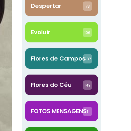
Despertar
78
Evoluir
106
Flores de Campos
237
Flores do Céu
149
FOTOS MENSAGENS
1