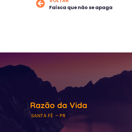
VOLTAR
Faísca que não se apaga
Razão da Vida
SANTA FÉ – PR