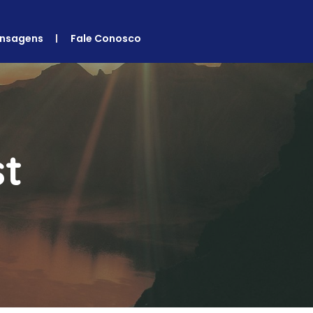
nsagens
Fale Conosco
st