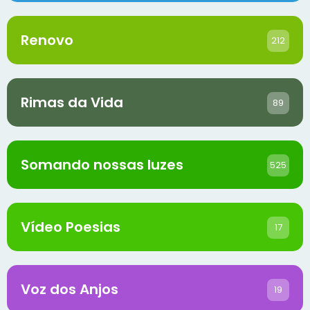
Renovo
212
Rimas da Vida
89
Somando nossas luzes
525
Vídeo Poesias
17
Voz dos Anjos
19