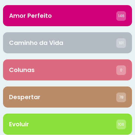
Amor Perfeito
146
Caminho da Vida
101
Colunas
0
Despertar
78
Evoluir
106