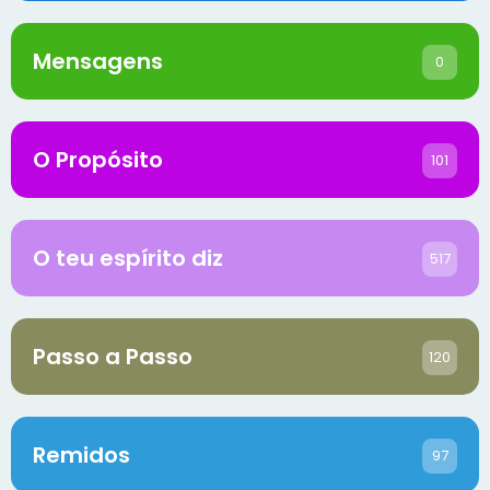
Mensagens
0
O Propósito
101
O teu espírito diz
517
Passo a Passo
120
Remidos
97