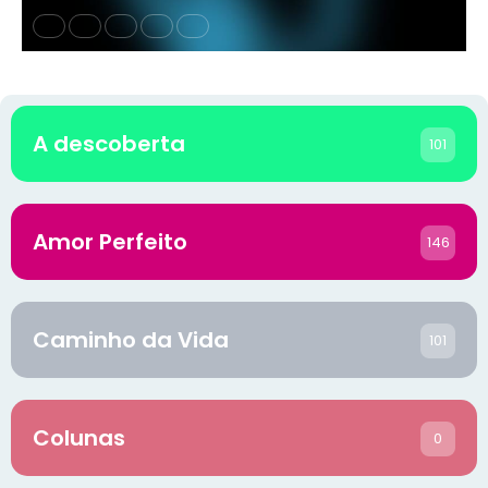
A descoberta
101
Amor Perfeito
146
Caminho da Vida
101
Colunas
0