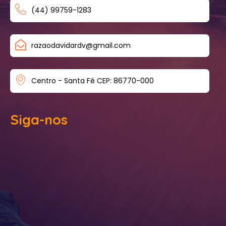
(44) 99759-1283
razaodavidardv@gmail.com
Centro - Santa Fé CEP: 86770-000
Siga-nos