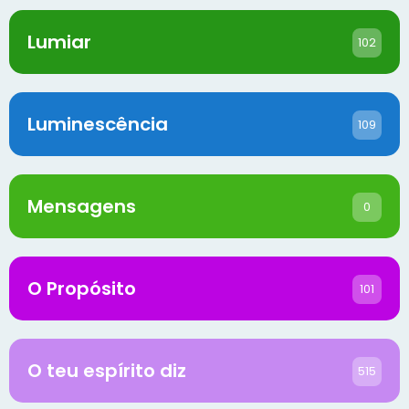
Lumiar
102
Luminescência
109
Mensagens
0
O Propósito
101
O teu espírito diz
515