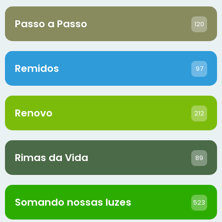
Passo a Passo
120
Remidos
97
Renovo
212
Rimas da Vida
89
Somando nossas luzes
523