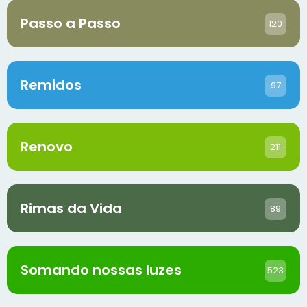
Passo a Passo
120
Remidos
97
Renovo
211
Rimas da Vida
89
Somando nossas luzes
523