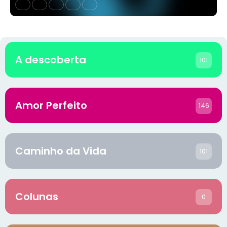
A descoberta
101
Amor Perfeito
146
Caminho da Vida
101
Colunas
0