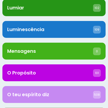
Lumiar
102
Luminescência
109
Mensagens
0
O Propósito
101
O teu espírito diz
508