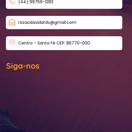
(44) 99759-1283
razaodavidardv@gmail.com
Centro - Santa Fé CEP: 86770-000
Siga-nos