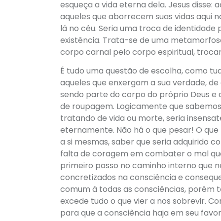
esqueça a vida eterna dela. Jesus disse: 
aqueles que aborrecem suas vidas aqui no
lá no céu. Seria uma troca de identidade 
existência. Trata-se de uma metamorfose 
corpo carnal pelo corpo espiritual, troca
É tudo uma questão de escolha, como tud
aqueles que enxergam a sua verdade, de 
sendo parte do corpo do próprio Deus e
de roupagem. Logicamente que sabemos 
tratando de vida ou morte, seria insensa
eternamente. Não há o que pesar! O que
a si mesmas, saber que seria adquirido 
falta de coragem em combater o mal que 
primeiro passo no caminho interno que n
concretizados na consciência e consequ
comum à todas as consciências, porém te
excede tudo o que vier a nos sobrevir. C
para que a consciência haja em seu favo