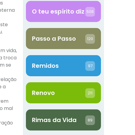
as
 eterna
O teu espírito diz
508
este
u.
Passo a Passo
120
m vida,
a troca
Remidos
em se
97
relação
e a
Renovo
211
erem
 o mal
Rimas da Vida
89
oração