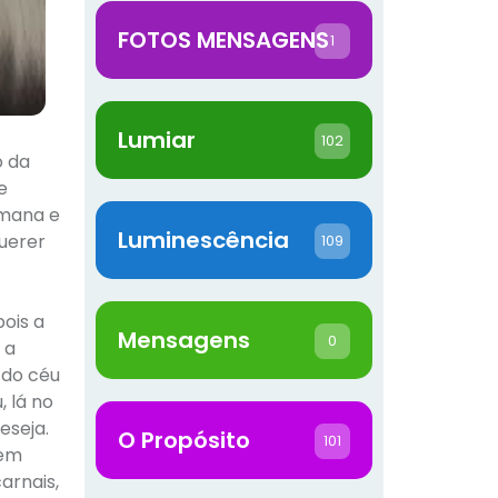
FOTOS MENSAGENS
1
Lumiar
102
o da
e
umana e
Luminescência
querer
109
pois a
Mensagens
0
 a
 do céu
, lá no
eseja.
O Propósito
101
tem
arnais,