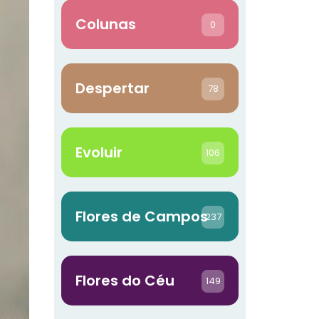
Colunas
0
Despertar
78
Evoluir
106
Flores de Campos
237
Flores do Céu
149