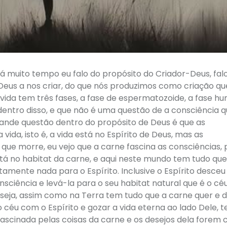
muito tempo eu falo do propósito do Criador-Deus, fal
r-Deus a nos criar, do que nós produzimos como criação qu
a vida tem três fases, a fase de espermatozoide, a fase h
s dentro disso, e que não é uma questão de a consciência 
rande questão dentro do propósito de Deus é que as
ida, isto é, a vida está no Espírito de Deus, mas as
que morre, eu vejo que a carne fascina as consciências, 
stá no habitat da carne, e aqui neste mundo tem tudo que
amente nada para o Espírito. Inclusive o Espírito desceu
ciência e levá-la para o seu habitat natural que é o céu
eseja, assim como na Terra tem tudo que a carne quer e d
ao céu com o Espírito e gozar a vida eterna ao lado Dele, 
fascinada pelas coisas da carne e os desejos dela forem c