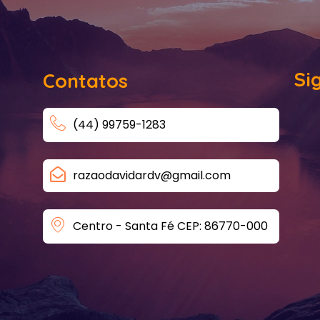
Si
Contatos
(44) 99759-1283
razaodavidardv@gmail.com
Centro - Santa Fé CEP: 86770-000