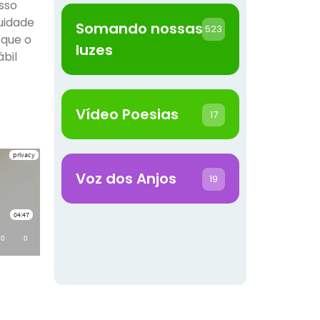
sso
nuidade
Somando nossas
523
 que o
luzes
bil
Vídeo Poesias
17
Voz dos Anjos
19