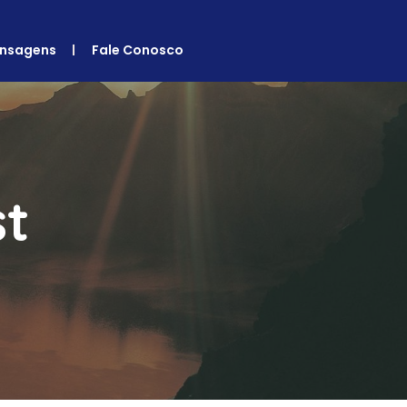
nsagens
Fale Conosco
st