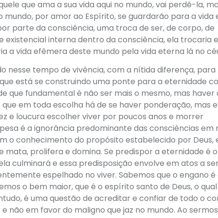
aquele que ama a sua vida aqui no mundo, vai perdê-la, m
 mundo, por amor ao Espírito, se guardarão para a vida
por parte da consciência, uma troca de ser, de corpo, de
existencial interna dentro da consciência, ela trocaria 
ria a vida efêmera deste mundo pela vida eterna lá no cé
o nesse tempo de vivência, com a nítida diferença, para
que está se construindo uma ponte para a eternidade co
 de que fundamental é não ser mais o mesmo, mas haver 
que em toda escolha há de se haver ponderação, mas 
tez e loucura escolher viver por poucos anos e morrer
 pesa é a ignorância predominante das consciências em 
com o conhecimento do propósito estabelecido por Deus, 
mata, prolifera e domina. Se predispor a eternidade é o
ela culminará e essa predisposição envolve em atos a s
entemente espelhado no viver. Sabemos que o engano é
mos o bem maior, que é o espírito santo de Deus, o qual
ontudo, é uma questão de acreditar e confiar de todo o c
r e não em favor do maligno que jaz no mundo. Ao sermos