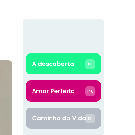
A descoberta
101
Amor Perfeito
146
Caminho da Vida
101