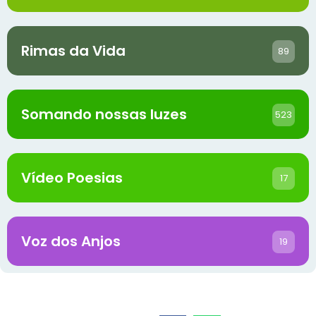
Rimas da Vida
89
Somando nossas luzes
523
Vídeo Poesias
17
Voz dos Anjos
19