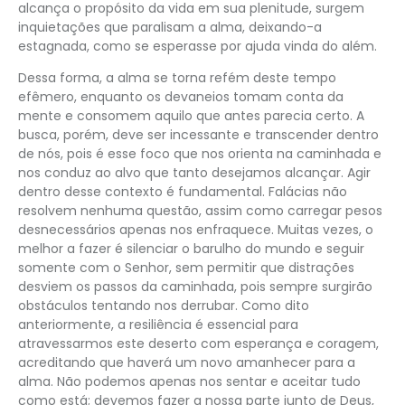
alcança o propósito da vida em sua plenitude, surgem
inquietações que paralisam a alma, deixando-a
estagnada, como se esperasse por ajuda vinda do além.
Dessa forma, a alma se torna refém deste tempo
efêmero, enquanto os devaneios tomam conta da
mente e consomem aquilo que antes parecia certo. A
busca, porém, deve ser incessante e transcender dentro
de nós, pois é esse foco que nos orienta na caminhada e
nos conduz ao alvo que tanto desejamos alcançar. Agir
dentro desse contexto é fundamental. Falácias não
resolvem nenhuma questão, assim como carregar pesos
desnecessários apenas nos enfraquece. Muitas vezes, o
melhor a fazer é silenciar o barulho do mundo e seguir
somente com o Senhor, sem permitir que distrações
desviem os passos da caminhada, pois sempre surgirão
obstáculos tentando nos derrubar. Como dito
anteriormente, a resiliência é essencial para
atravessarmos este deserto com esperança e coragem,
acreditando que haverá um novo amanhecer para a
alma. Não podemos apenas nos sentar e aceitar tudo
como está; devemos fazer a nossa parte junto de Deus,