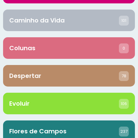
Caminho da Vida
101
Colunas
0
Despertar
78
Evoluir
106
Flores de Campos
237