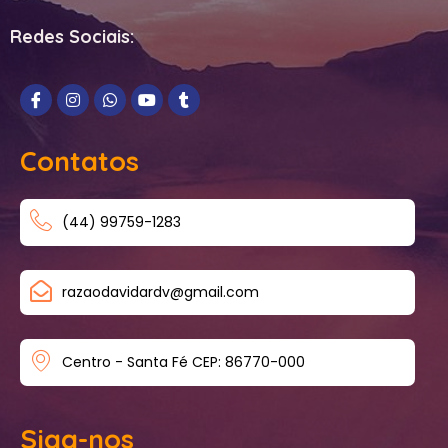
Redes Sociais:
Contatos
(44) 99759-1283
razaodavidardv@gmail.com
Centro - Santa Fé CEP: 86770-000
Siga-nos