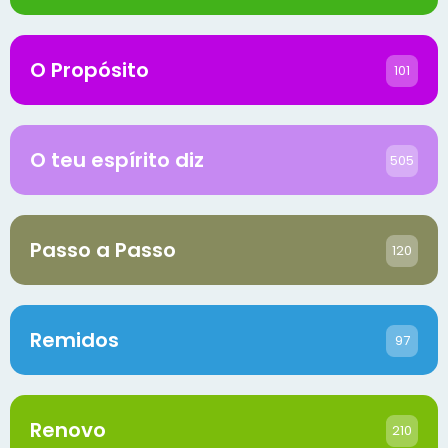
O Propósito
101
O teu espírito diz
505
Passo a Passo
120
Remidos
97
Renovo
210