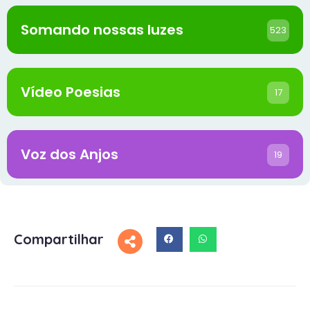
Somando nossas luzes
523
Vídeo Poesias
17
Voz dos Anjos
19
Compartilhar