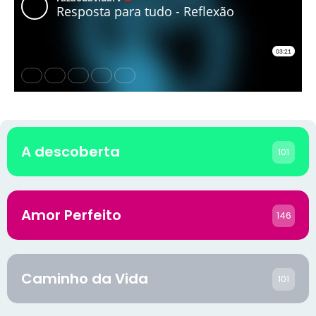
A descoberta
101
Amor Perfeito
146
Caminho da Vida
101