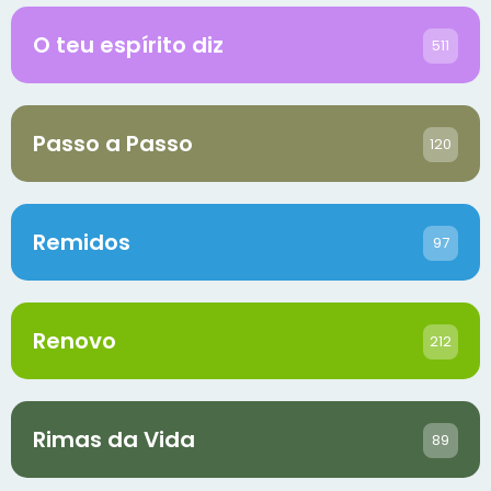
O teu espírito diz
511
Passo a Passo
120
Remidos
97
Renovo
212
Rimas da Vida
89