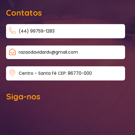
Contatos
(44) 99759-1283
razaodavidardv@gmail.com
Centro - Santa Fé CEP: 86770-000
Siga-nos