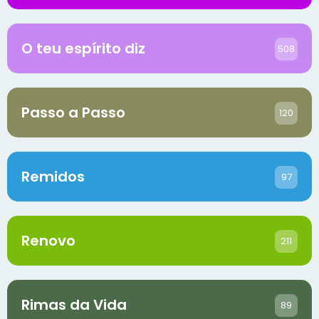
O teu espírito diz
508
Passo a Passo
120
Remidos
97
Renovo
211
Rimas da Vida
89