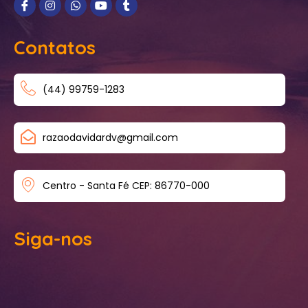
Contatos
(44) 99759-1283
razaodavidardv@gmail.com
Centro - Santa Fé CEP: 86770-000
Siga-nos