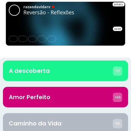
A descoberta
101
Amor Perfeito
146
Caminho da Vida
101