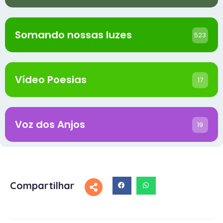
Somando nossas luzes
523
Vídeo Poesias
17
Voz dos Anjos
19
Compartilhar