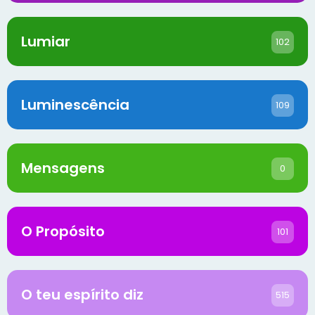
Lumiar
102
Luminescência
109
Mensagens
0
O Propósito
101
O teu espírito diz
515