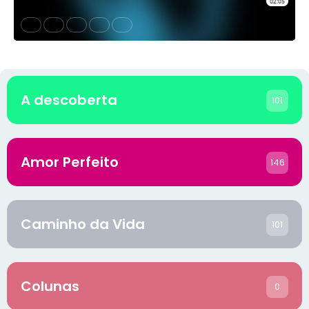
A descoberta
101
Amor Perfeito
146
Caminho da Vida
101
Colunas
0