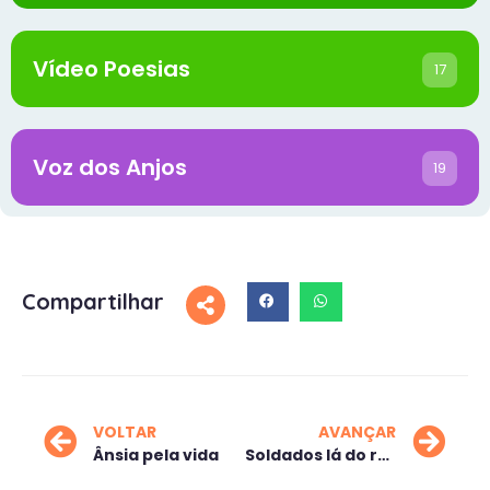
Vídeo Poesias
17
Voz dos Anjos
19
Compartilhar
VOLTAR
AVANÇAR
Ânsia pela vida
Soldados lá do reino