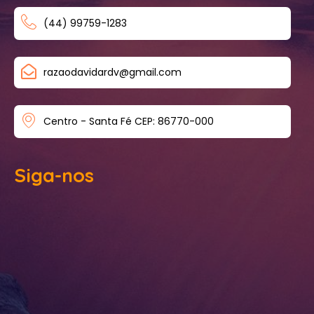
(44) 99759-1283
razaodavidardv@gmail.com
Centro - Santa Fé CEP: 86770-000
Siga-nos