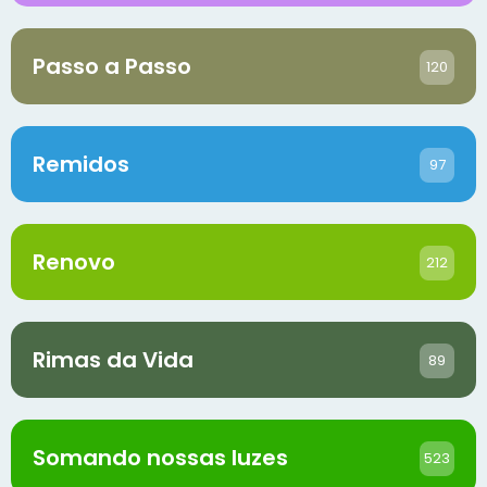
Passo a Passo
120
Remidos
97
Renovo
212
Rimas da Vida
89
Somando nossas luzes
523