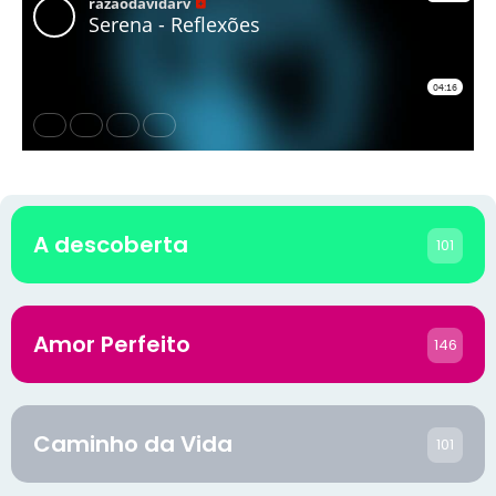
A descoberta
101
Amor Perfeito
146
Caminho da Vida
101