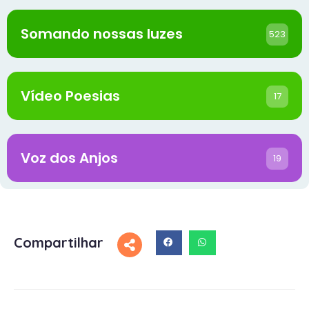
Somando nossas luzes
523
Vídeo Poesias
17
Voz dos Anjos
19
Compartilhar