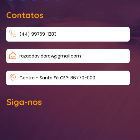
Contatos
(44) 99759-1283
razaodavidardv@gmail.com
Centro - Santa Fé CEP: 86770-000
Siga-nos