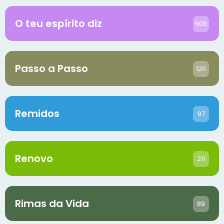
O teu espírito diz
508
Passo a Passo
120
Remidos
97
Renovo
211
Rimas da Vida
89