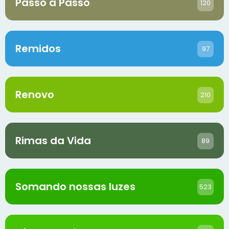
Passo a Passo
120
Remidos
97
Renovo
210
Rimas da Vida
89
Somando nossas luzes
523