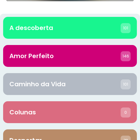
A descoberta
101
Amor Perfeito
146
Caminho da Vida
101
Colunas
0