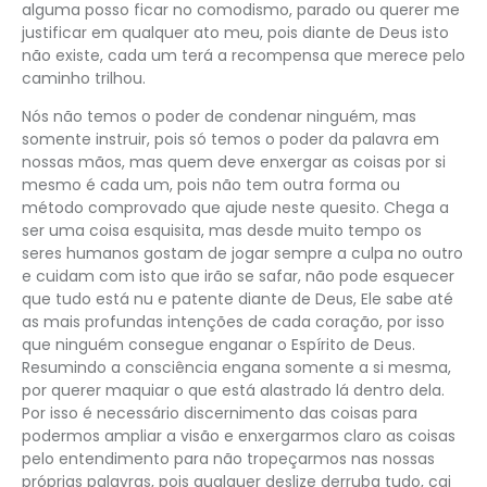
alguma posso ficar no comodismo, parado ou querer me
justificar em qualquer ato meu, pois diante de Deus isto
não existe, cada um terá a recompensa que merece pelo
caminho trilhou.
Nós não temos o poder de condenar ninguém, mas
somente instruir, pois só temos o poder da palavra em
nossas mãos, mas quem deve enxergar as coisas por si
mesmo é cada um, pois não tem outra forma ou
método comprovado que ajude neste quesito. Chega a
ser uma coisa esquisita, mas desde muito tempo os
seres humanos gostam de jogar sempre a culpa no outro
e cuidam com isto que irão se safar, não pode esquecer
que tudo está nu e patente diante de Deus, Ele sabe até
as mais profundas intenções de cada coração, por isso
que ninguém consegue enganar o Espírito de Deus.
Resumindo a consciência engana somente a si mesma,
por querer maquiar o que está alastrado lá dentro dela.
Por isso é necessário discernimento das coisas para
podermos ampliar a visão e enxergarmos claro as coisas
pelo entendimento para não tropeçarmos nas nossas
próprias palavras, pois qualquer deslize derruba tudo, cai