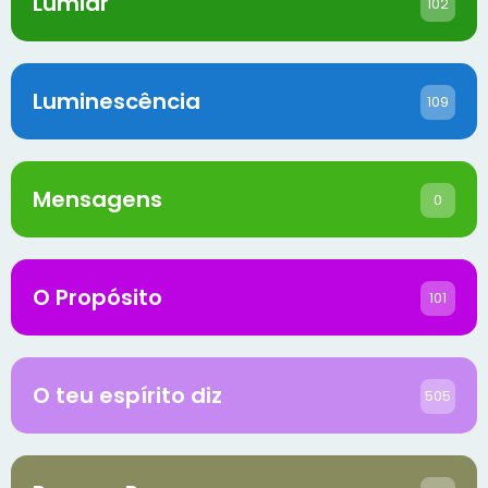
Lumiar
102
Luminescência
109
Mensagens
0
O Propósito
101
O teu espírito diz
505