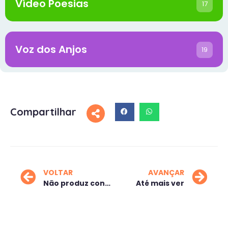
Vídeo Poesias
17
Voz dos Anjos
19
Compartilhar
VOLTAR
AVANÇAR
Não produz consciência de si mesmo
Até mais ver