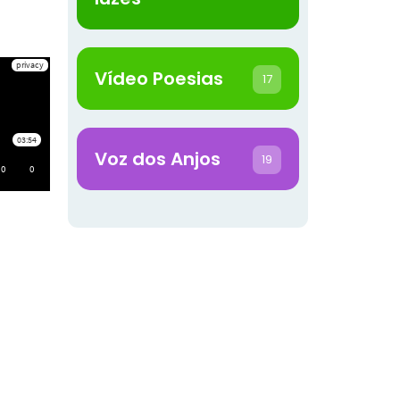
Vídeo Poesias
17
Voz dos Anjos
19