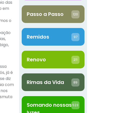
pio das
do em
Passo a Passo
120
rmos o
eação
Remidos
97
as,
bigo,
Renovo
211
ossa
s, já é
se diz
Rimas da Vida
89
nia com
 nos
ansmuta
Somando nossas
523
luzes