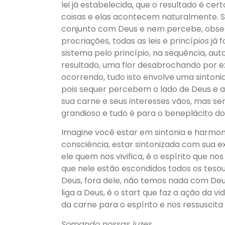
lei já estabelecida, que o resultado é c
coisas e elas acontecem naturalmente.
conjunto com Deus e nem percebe, observe
procriações, todas as leis e princípios 
sistema pelo princípio, na sequência, 
resultado, uma flor desabrochando por 
ocorrendo, tudo isto envolve uma sintoni
pois sequer percebem o lado de Deus e a
sua carne e seus interesses vãos, mas 
grandioso e tudo é para o beneplácito do
Imagine você estar em sintonia e harmoni
consciência, estar sintonizada com sua ex
ele quem nos vivifica, é o espírito que nos
que nele estão escondidos todos os tesour
Deus, fora dele, não temos nada com Deus
liga a Deus, é o start que faz a ação da
da carne para o espírito e nos ressuscita
Somando nossas luzes