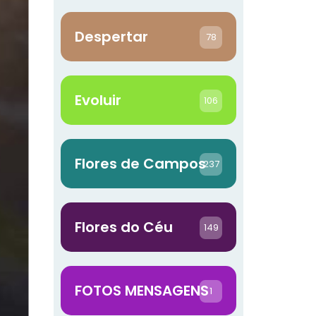
Despertar
78
Evoluir
106
Flores de Campos
237
Flores do Céu
149
FOTOS MENSAGENS
1