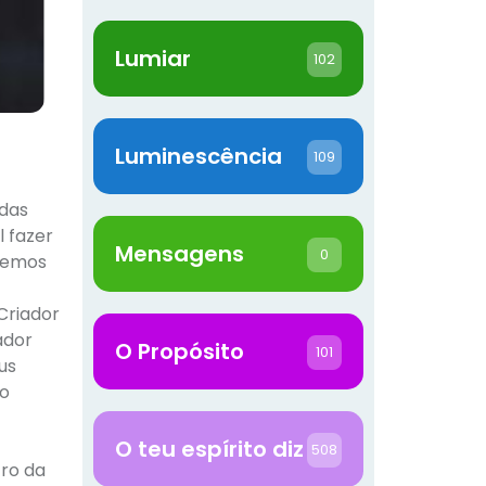
Lumiar
102
Luminescência
109
adas
l fazer
Mensagens
0
 temos
 Criador
ador
O Propósito
101
us
do
O teu espírito diz
508
tro da