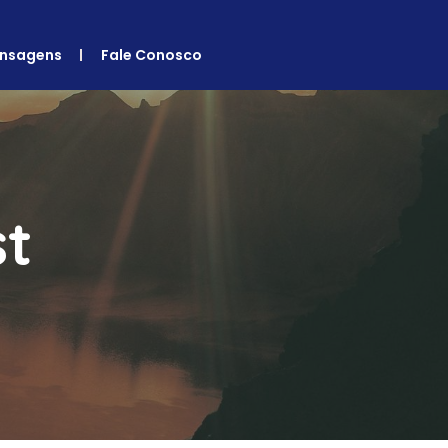
nsagens
Fale Conosco
st