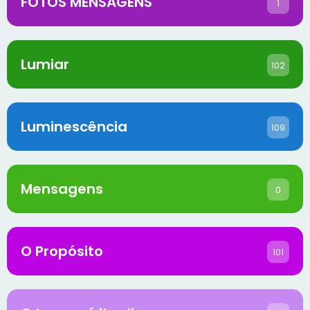
FOTOS MENSAGENS
1
Lumiar
102
Luminescência
109
Mensagens
0
O Propósito
101