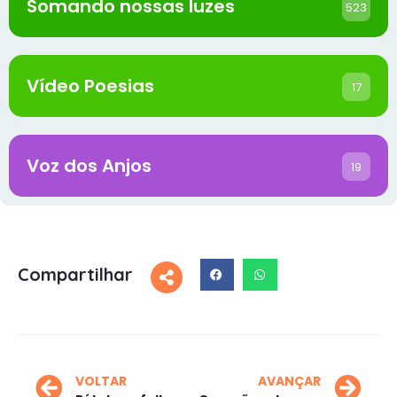
Somando nossas luzes
523
Vídeo Poesias
17
Voz dos Anjos
19
Compartilhar
VOLTAR
AVANÇAR