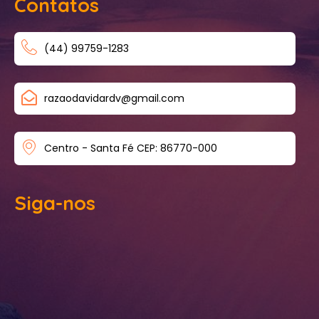
Contatos
(44) 99759-1283
razaodavidardv@gmail.com
Centro - Santa Fé CEP: 86770-000
Siga-nos