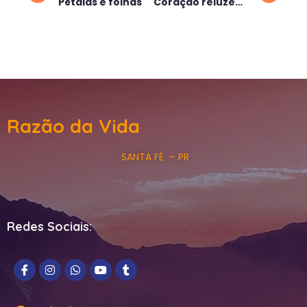
Pétalas e folhas
Coração reluzente
Razão da Vida
SANTA FÉ – PR
Redes Sociais: