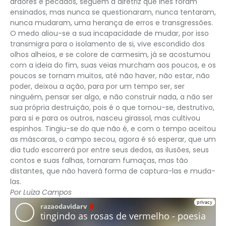
ardores e pecados, seguem a diretriz que lhes foram
ensinados, mas nunca se questionaram, nunca tentaram,
nunca mudaram, uma herança de erros e transgressões.
O medo aliou-se a sua incapacidade de mudar, por isso
transmigra para o isolamento de si, vive escondido dos
olhos alheios, e se colore de carmesim, já se acostumou
com a ideia do fim, suas veias murcham aos poucos, e os
poucos se tornam muitos, até não haver, não estar, não
poder, deixou a ação, para por um tempo ser, ser
ninguém, pensar ser algo, e não construir nada, a não ser
sua própria destruição, pois é o que tornou-se, destrutivo,
para si e para os outros, nasceu girassol, mas cultivou
espinhos. Tingiu-se do que não é, e com o tempo aceitou
as máscaras, o campo secou, agora é só esperar, que um
dia tudo escorrerá por entre seus dedos, as ilusões, seus
contos e suas falhas, tornaram fumaças, mas tão
distantes, que não haverá forma de captura-las e muda-
las.
Por Luiza Campos