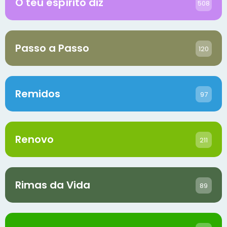
O teu espírito diz
508
Passo a Passo
120
Remidos
97
Renovo
211
Rimas da Vida
89