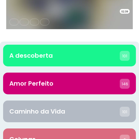
A descoberta
101
Amor Perfeito
146
Caminho da Vida
101