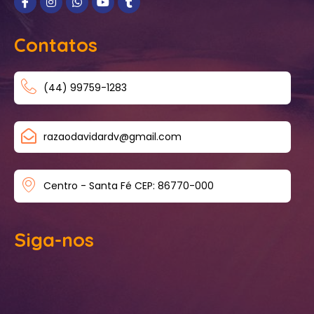
Contatos
(44) 99759-1283
razaodavidardv@gmail.com
Centro - Santa Fé CEP: 86770-000
Siga-nos