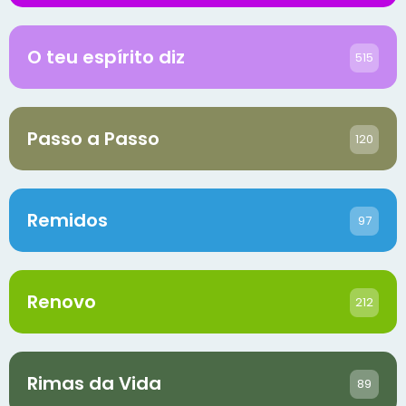
O teu espírito diz
515
Passo a Passo
120
Remidos
97
Renovo
212
Rimas da Vida
89