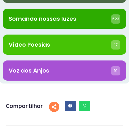
Somando nossas luzes
523
Vídeo Poesias
17
Voz dos Anjos
19
Compartilhar