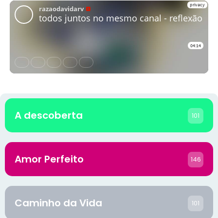
A descoberta
101
Amor Perfeito
146
Caminho da Vida
101