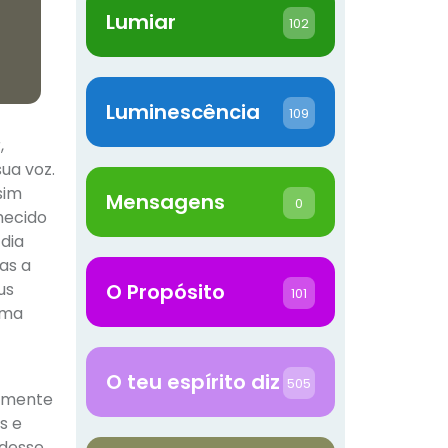
Lumiar
102
Luminescência
109
,
ua voz.
sim
Mensagens
0
hecido
dia
as a
us
O Propósito
101
sma
O teu espírito diz
505
somente
s e
 desse