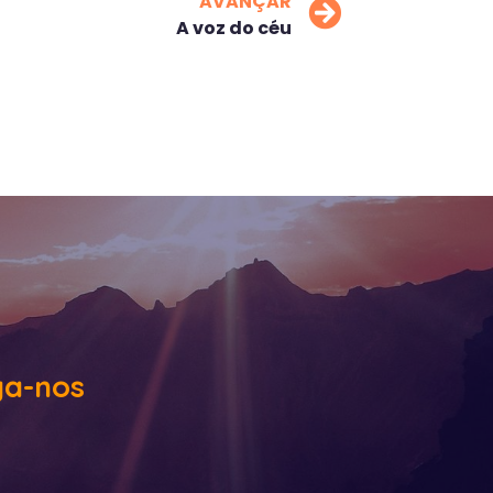
AVANÇAR
A voz do céu
ga-nos