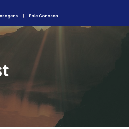
nsagens
Fale Conosco
st