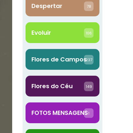
Despertar
78
Evoluir
106
Flores de Campos
237
Flores do Céu
149
FOTOS MENSAGENS
1