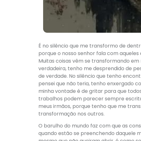
É no silêncio que me transformo de dentro
porque o nosso senhor fala com aqueles 
Muitas coisas vêm se transformando e
verdadeira, tenho me desprendido de pess
de verdade. No silêncio que tenho encon
pensei que não teria, tenho enxergado c
minha vontade é de gritar para que todos
trabalhos podem parecer sempre escri
meus irmãos, porque tenho que me tran
transformação nos outros.
O barulho do mundo faz com que as cons
quando estão se preenchendo daquele mo
mesmo que não queiram abrir, é como se 