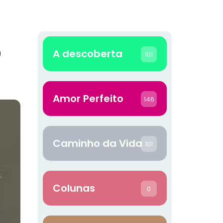
o
A descoberta
101
Amor Perfeito
146
Caminho da Vida
101
Colunas
0