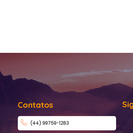
Si
Contatos
(44) 99759-1283