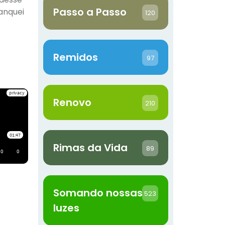
Passo a Passo
anquei
120
Remidos
97
Renovo
210
Rimas da Vida
89
Somando nossas
523
luzes