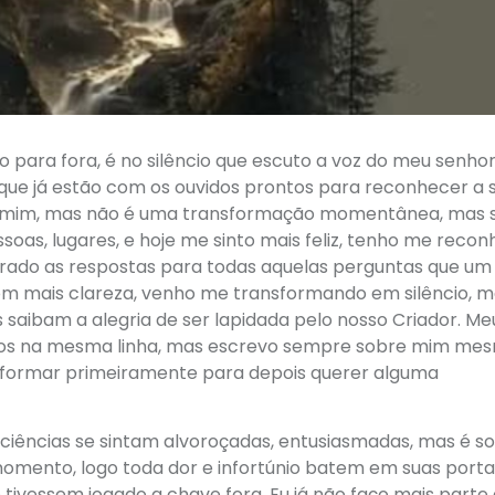
 para fora, é no silêncio que escuto a voz do meu senhor
que já estão com os ouvidos prontos para reconhecer a s
m mim, mas não é uma transformação momentânea, mas 
oas, lugares, e hoje me sinto mais feliz, tenho me recon
trado as respostas para todas aquelas perguntas que um 
om mais clareza, venho me transformando em silêncio, m
 saibam a alegria de ser lapidada pelo nosso Criador. Me
tos na mesma linha, mas escrevo sempre sobre mim me
sformar primeiramente para depois querer alguma
ciências se sintam alvoroçadas, entusiasmadas, mas é 
mento, logo toda dor e infortúnio batem em suas porta
tivessem jogado a chave fora. Eu já não faço mais parte