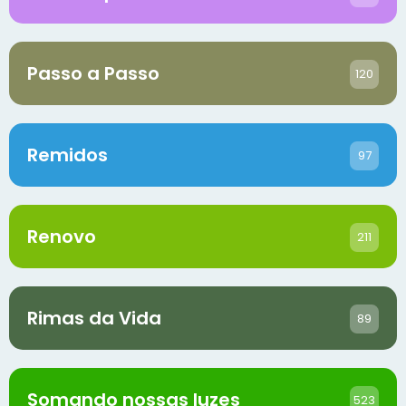
Passo a Passo
120
Remidos
97
Renovo
211
Rimas da Vida
89
Somando nossas luzes
523