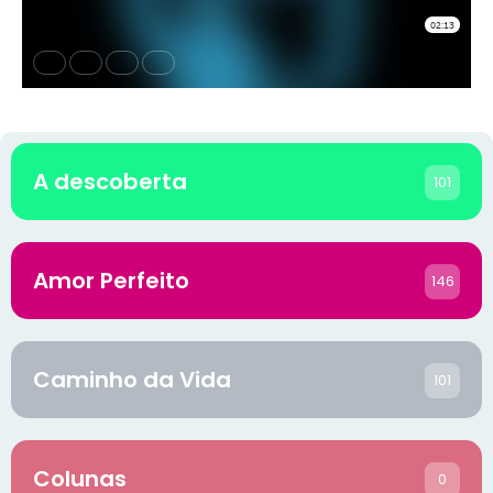
A descoberta
101
Amor Perfeito
146
Caminho da Vida
101
Colunas
0