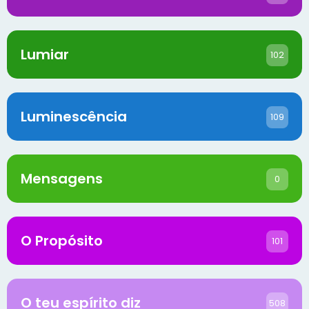
Lumiar
102
Luminescência
109
Mensagens
0
O Propósito
101
O teu espírito diz
508