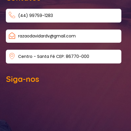
(44) 99759-1283
razaodavidardv@gmail.com
Centro - Santa Fé CEP: 86770-000
Siga-nos