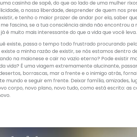
ma casinha de sapê, do que ao lado de uma mulher rixos
licidade, a nossa liberdade, desprender de quem nos pren
istir, e tenho o maior prazer de andar por ela, saber qu
me fascina, se a tua consciência ainda não encontrou a 
já é muito mais interessante do que a vida que você leva.
quê existe, passa o tempo todo frustrado procurando pel
existe a minha razão de existir, se nós estamos dentro 
jando na maionese e cair no vazio eterno? Pode existir ma
 da vida? É uma viagem extremamente alucinante, passa
sertos, borrascas, mar a frente e o inimigo atrás, forna
te mundo e seguir em frente. Deixar família, amizades, lu
novo corpo, novo plano, novo tudo, como está escrito: as c
novo.