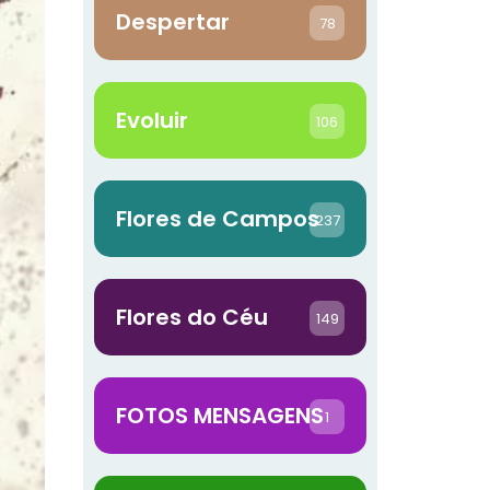
Despertar
78
Evoluir
106
Flores de Campos
237
Flores do Céu
149
FOTOS MENSAGENS
1