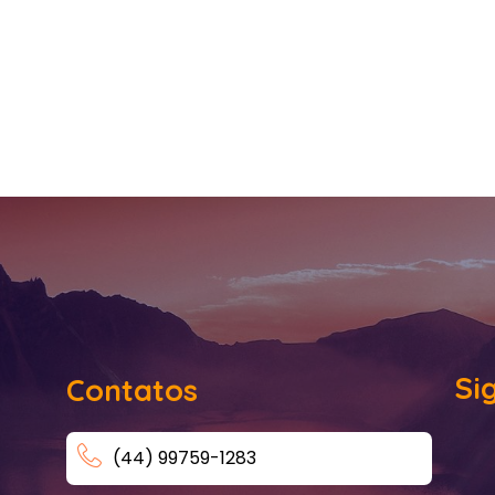
Si
Contatos
(44) 99759-1283