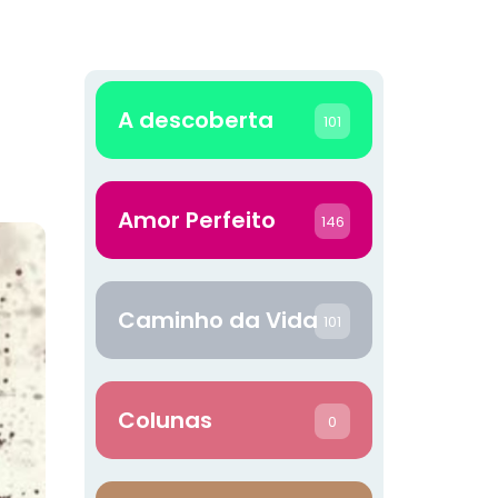
A descoberta
101
Amor Perfeito
146
Caminho da Vida
101
Colunas
0