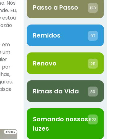
a. Nós
Passo a Passo
120
de. Eu,
e estou
razão
Remidos
97
o em
de um
ior
Renovo
211
r por
lhas,
gares,
oisas
Rimas da Vida
89
Somando nossas
523
luzes