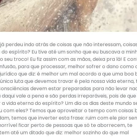
á perdeu indo atrás de coisas que não interessam, coisa
a do espírito? Eu tive até um sonho que eu buscava a min
 seu troco! Eu fiz assim com as mãos, deixa pra lá! E cont
onfusão, para que processar, melhor sofrer o dano como 
jurídico que diz: é melhor um mal acordo a que uma boa b
 única luta que devemos travar é pela nossa vida eterna, 
s consciências devem estar preparadas para não levar na
aqui vale a pena e são perdas irreparáveis, pois de que
 vida eterna do espírito? Um dia os dias deste mundo s
u com eles? Temos que aproveitar o tempo com coisas 
am, temos que inverter esta frase: ruim com ele pior sem
horrível ficar perto de pessoas que só te aborrecem, te
tem até um ditado que diz: melhor sozinho do que mal