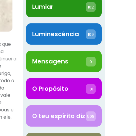
Lumiar
102
Luminescência
109
s que
ha
inuei a
Mensagens
0
o
riga,
todo o
da
O Propósito
101
 vale
e
boas e
O teu espírito diz
508
 ele,