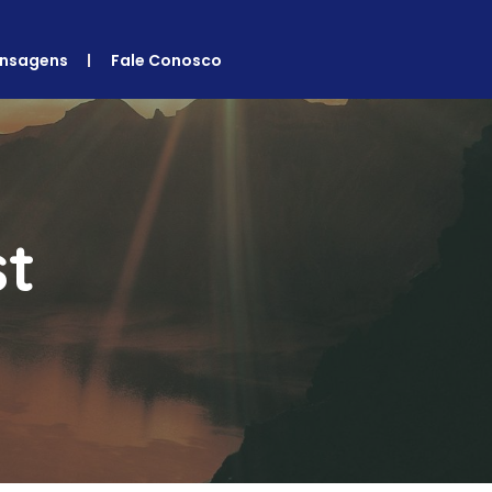
nsagens
Fale Conosco
st