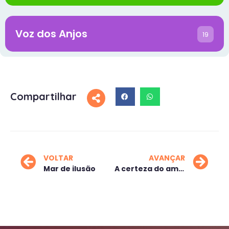
Voz dos Anjos
19
Compartilhar
VOLTAR
AVANÇAR
Mar de ilusão
A certeza do amanhã