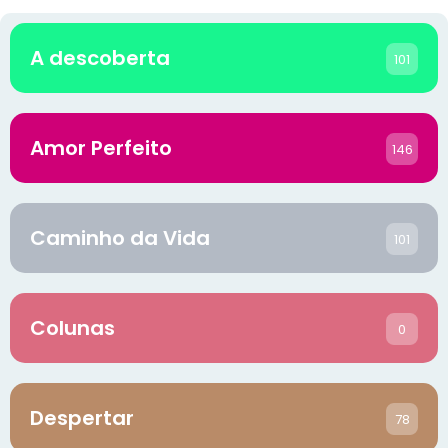
A descoberta
101
Amor Perfeito
146
Caminho da Vida
101
Colunas
0
Despertar
78