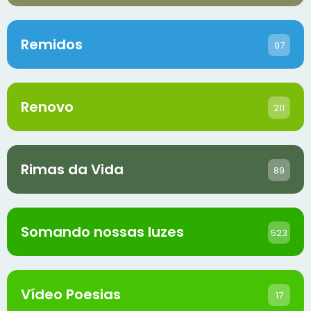
Remidos
97
Renovo
211
Rimas da Vida
89
Somando nossas luzes
523
Vídeo Poesias
17