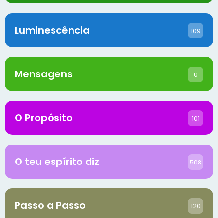
Luminescência
109
Mensagens
0
O Propósito
101
O teu espírito diz
508
Passo a Passo
120