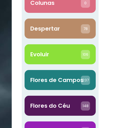
Colunas
0
Despertar
78
Evoluir
106
Flores de Campos
237
Flores do Céu
148