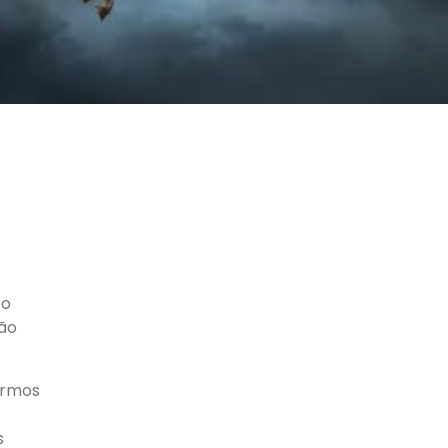
to
ão
ermos
s