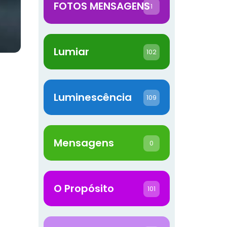
FOTOS MENSAGENS
1
Lumiar
102
Luminescência
109
Mensagens
0
O Propósito
101