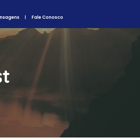
nsagens
Fale Conosco
st