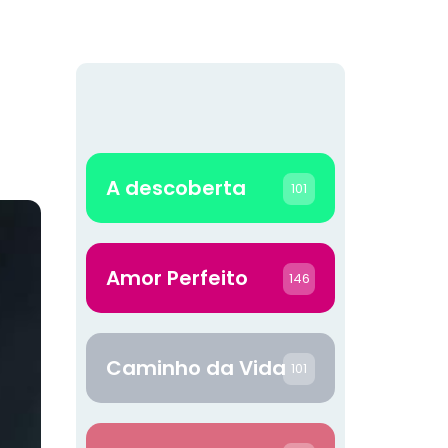
A descoberta
101
Amor Perfeito
146
Caminho da Vida
101