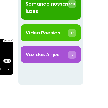
Somando nossas
523
luzes
Vídeo Poesias
17
Voz dos Anjos
19