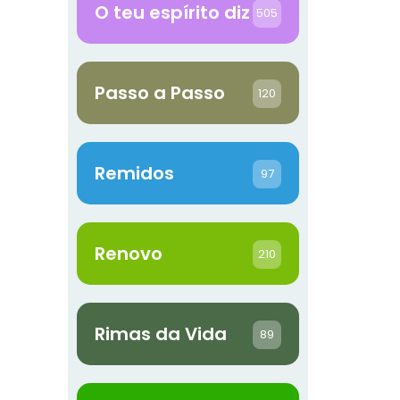
O teu espírito diz
505
Passo a Passo
120
Remidos
97
Renovo
210
Rimas da Vida
89