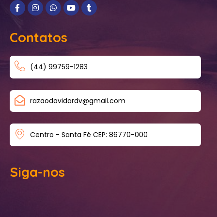
Contatos
(44) 99759-1283
razaodavidardv@gmail.com
Centro - Santa Fé CEP: 86770-000
Siga-nos