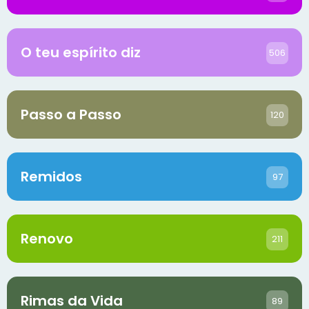
O teu espírito diz
506
Passo a Passo
120
Remidos
97
Renovo
211
Rimas da Vida
89