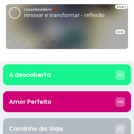
A descoberta
101
Amor Perfeito
146
Caminho da Vida
101