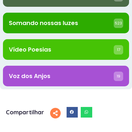
Somando nossas luzes
523
Vídeo Poesias
17
Voz dos Anjos
19
Compartilhar