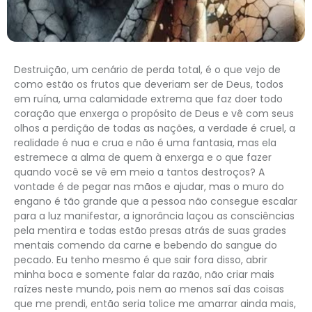
Destruição, um cenário de perda total, é o que vejo de
como estão os frutos que deveriam ser de Deus, todos
em ruína, uma calamidade extrema que faz doer todo
coração que enxerga o propósito de Deus e vê com seus
olhos a perdição de todas as nações, a verdade é cruel, a
realidade é nua e crua e não é uma fantasia, mas ela
estremece a alma de quem à enxerga e o que fazer
quando você se vê em meio a tantos destroços? A
vontade é de pegar nas mãos e ajudar, mas o muro do
engano é tão grande que a pessoa não consegue escalar
para a luz manifestar, a ignorância laçou as consciências
pela mentira e todas estão presas atrás de suas grades
mentais comendo da carne e bebendo do sangue do
pecado. Eu tenho mesmo é que sair fora disso, abrir
minha boca e somente falar da razão, não criar mais
raízes neste mundo, pois nem ao menos saí das coisas
que me prendi, então seria tolice me amarrar ainda mais,