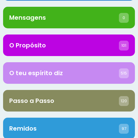
Mensagens
0
O Propósito
101
O teu espírito diz
515
Passo a Passo
120
Remidos
97