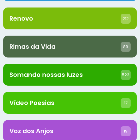
Renovo
212
Rimas da Vida
89
Somando nossas luzes
523
Vídeo Poesias
17
Voz dos Anjos
19