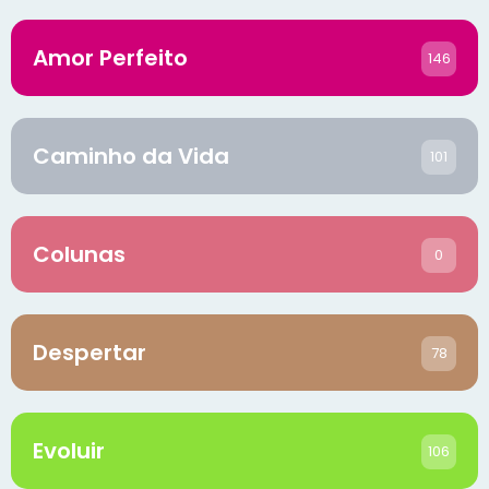
Amor Perfeito
146
Caminho da Vida
101
Colunas
0
Despertar
78
Evoluir
106