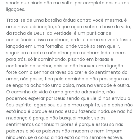
sendo que ainda não me soltei por completo das outras
ligações.
Trata-se de uma batalha árdua contra você mesma, é
uma nova edificação, só que agora sobre a base da vida,
da rocha de Deus, da verdade, é um purificar de
consciência e isso machuca, arde, é como se você fosse
lançada em uma fornalha, onde você só tem que ir,
seguir em frente e não olhar para nenhum lado e nem
para trás, só ir caminhando, pisando em brasas e
confiando no senhor, pois se não houver uma ligação
forte com o senhor através do crer e do sentimento do
amor, não passa, fica pelo caminho e não prossegue ou
se engana achando uma coisa, mas na verdade é outra.
O caminho da vida é uma grande adrenalina, não
podemos esperar por Deus sendo que Ele já nos enviou o
Seu espírito, agora sou eu e o meu espírito, se a coisa não
está indo é porque eu não estou fazendo nada, se não há
mudança é porque não busquei mudar, se os
sentimentos continuam piores é porque estou só nas
palavras e só as palavras não mudam e nem limpam
ninguém, se a coisa ainda está como sempre esteve,