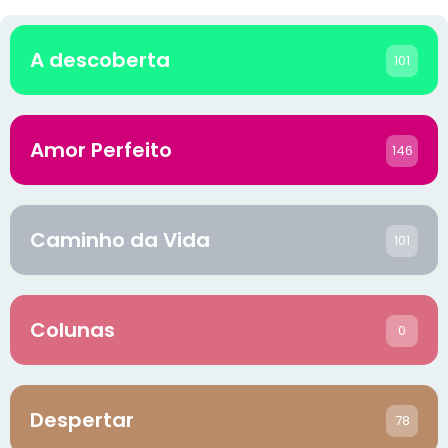
A descoberta
101
Amor Perfeito
146
Caminho da Vida
101
Colunas
0
Despertar
78