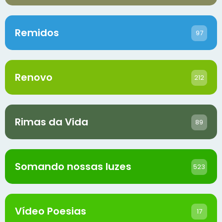
Remidos
97
Renovo
212
Rimas da Vida
89
Somando nossas luzes
523
Vídeo Poesias
17