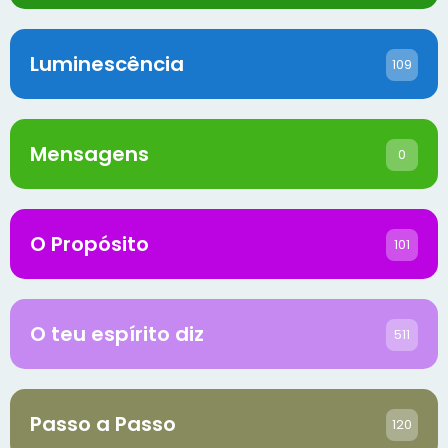
Luminescência
109
Mensagens
0
O Propósito
101
O teu espírito diz
511
Passo a Passo
120