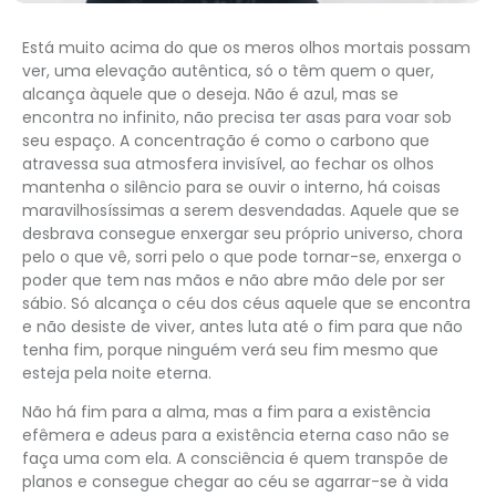
Está muito acima do que os meros olhos mortais possam
ver, uma elevação autêntica, só o têm quem o quer,
alcança àquele que o deseja. Não é azul, mas se
encontra no infinito, não precisa ter asas para voar sob
seu espaço. A concentração é como o carbono que
atravessa sua atmosfera invisível, ao fechar os olhos
mantenha o silêncio para se ouvir o interno, há coisas
maravilhosíssimas a serem desvendadas. Aquele que se
desbrava consegue enxergar seu próprio universo, chora
pelo o que vê, sorri pelo o que pode tornar-se, enxerga o
poder que tem nas mãos e não abre mão dele por ser
sábio. Só alcança o céu dos céus aquele que se encontra
e não desiste de viver, antes luta até o fim para que não
tenha fim, porque ninguém verá seu fim mesmo que
esteja pela noite eterna.
Não há fim para a alma, mas a fim para a existência
efêmera e adeus para a existência eterna caso não se
faça uma com ela. A consciência é quem transpõe de
planos e consegue chegar ao céu se agarrar-se à vida