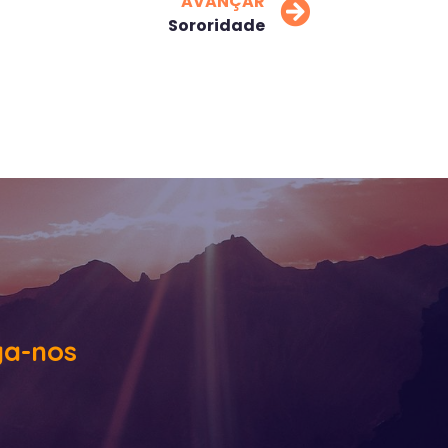
AVANÇAR
Sororidade
ga-nos