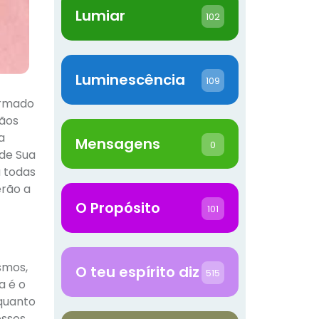
Lumiar
102
Luminescência
109
ormado
gãos
a
Mensagens
0
 de Sua
a todas
erão a
O Propósito
101
smos,
O teu espírito diz
515
a é o
 quanto
ossos