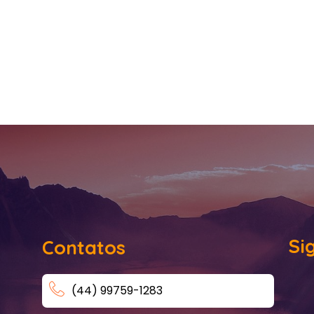
Si
Contatos
(44) 99759-1283