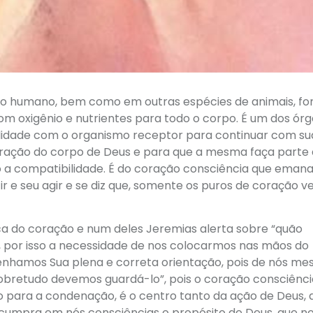
no humano, bem como em outras espécies de animais, f
 oxigênio e nutrientes para todo o corpo. É um dos ór
ilidade com o organismo receptor para continuar com su
coração do corpo de Deus e para que a mesma faça parte
 a compatibilidade. É do coração consciência que eman
r e seu agir e se diz que, somente os puros de coração v
ca do coração e num deles Jeremias alerta sobre “quão
”, por isso a necessidade de nos colocarmos nas mãos do
tenhamos Sua plena e correta orientação, pois de nós me
bretudo devemos guardá-lo”, pois o coração consciênci
o para a condenação, é o centro tanto da ação de Deus,
 cumpra em nós consciências o propósito de Deus, que n