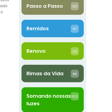
Passo a Passo
dado
120
 o
Remidos
97
Renovo
212
Rimas da Vida
89
Somando nossas
523
luzes