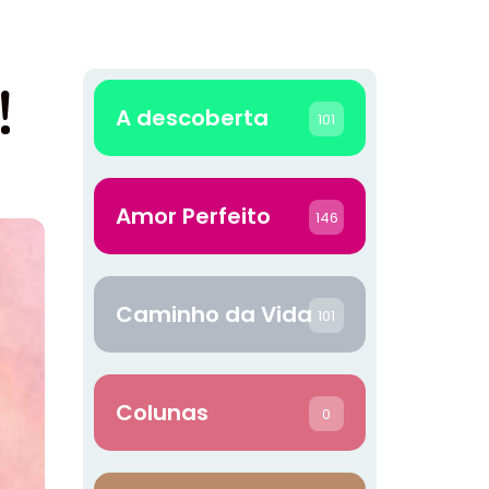
!
A descoberta
101
Amor Perfeito
146
Caminho da Vida
101
Colunas
0