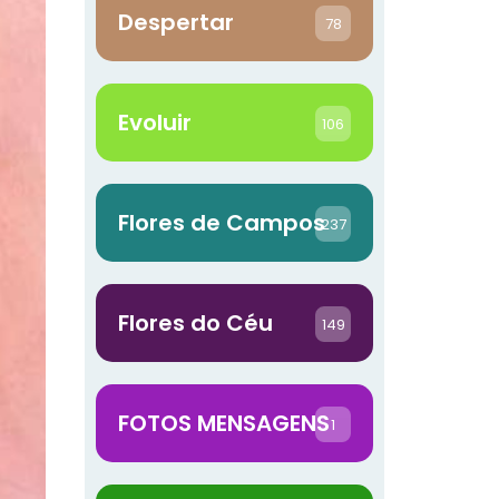
Despertar
78
Evoluir
106
Flores de Campos
237
Flores do Céu
149
FOTOS MENSAGENS
1