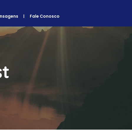
nsagens
Fale Conosco
st