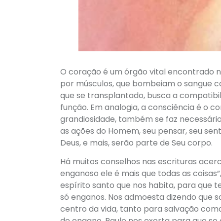
O coração é um órgão vital encontrado 
por músculos, que bombeiam o sangue com
que se transplantado, busca a compatib
função. Em analogia, a consciência é o 
grandiosidade, também se faz necessário
as ações do Homem, seu pensar, seu senti
Deus, e mais, serão parte de Seu corpo.
Há muitos conselhos nas escrituras acer
enganoso ele é mais que todas as coisas
espírito santo que nos habita, para que 
só enganos. Nos admoesta dizendo que so
centro da vida, tanto para salvação com
do engano. Paulo nos exorta para que se