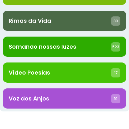
Rimas da Vida
89
Somando nossas luzes
523
Vídeo Poesias
17
Voz dos Anjos
19