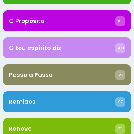
O Propósito
101
O teu espírito diz
508
Passo a Passo
120
Remidos
97
Renovo
211