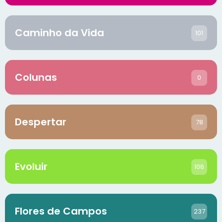
Caminho da Vida
101
Colunas
0
Despertar
78
Evoluir
106
Flores de Campos
237