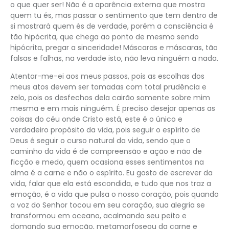
o que quer ser! Não é a aparência externa que mostra
quem tu és, mas passar o sentimento que tem dentro de
si mostrará quem és de verdade, porém a consciência é
tão hipócrita, que chega ao ponto de mesmo sendo
hipócrita, pregar a sinceridade! Máscaras e máscaras, tão
falsas e falhas, na verdade isto, não leva ninguém a nada.
Atentar-me-ei aos meus passos, pois as escolhas dos
meus atos devem ser tomadas com total prudência e
zelo, pois os desfechos dela cairão somente sobre mim
mesma e em mais ninguém. É preciso desejar apenas as
coisas do céu onde Cristo está, este é o único e
verdadeiro propósito da vida, pois seguir o espírito de
Deus é seguir o curso natural da vida, sendo que o
caminho da vida é de compreensão e ação e não de
ficção e medo, quem ocasiona esses sentimentos na
alma é a carne e não o espírito. Eu gosto de escrever da
vida, falar que ela está escondida, e tudo que nos traz a
emoção, é a vida que pulsa o nosso coração, pois quando
a voz do Senhor tocou em seu coração, sua alegria se
transformou em oceano, acalmando seu peito e
domando sua emoção, metamorfoseou da carne e