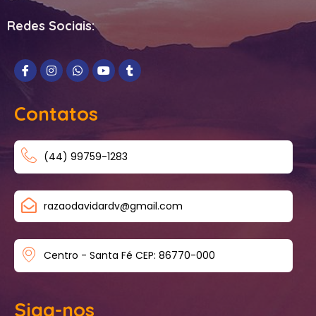
Redes Sociais:
Contatos
(44) 99759-1283
razaodavidardv@gmail.com
Centro - Santa Fé CEP: 86770-000
Siga-nos