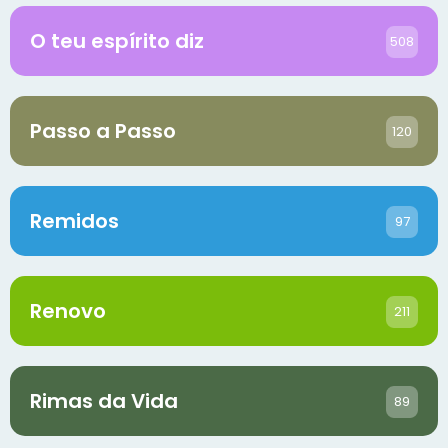
O teu espírito diz
508
Passo a Passo
120
Remidos
97
Renovo
211
Rimas da Vida
89