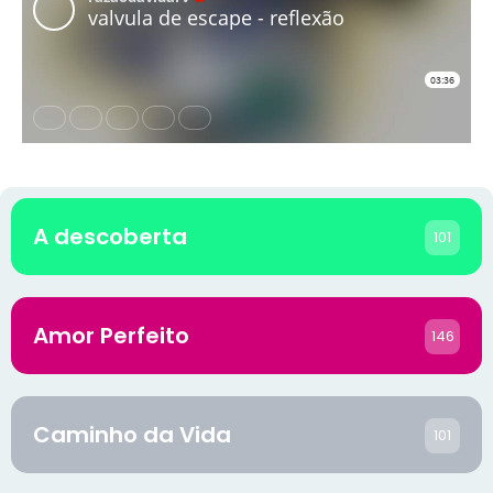
A descoberta
101
Amor Perfeito
146
Caminho da Vida
101