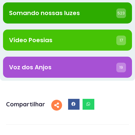
Somando nossas luzes
523
Vídeo Poesias
17
Voz dos Anjos
19
Compartilhar