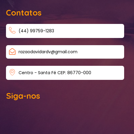
Contatos
(44) 99759-1283
razaodavidardv@gmail.com
Centro - Santa Fé CEP: 86770-000
Siga-nos