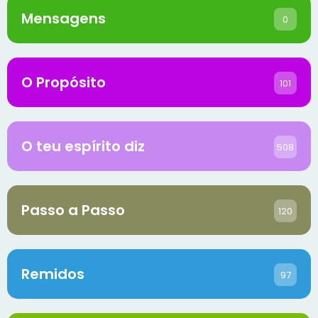
Mensagens
0
O Propósito
101
O teu espírito diz
508
Passo a Passo
120
Remidos
97