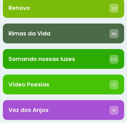
Renovo
211
Rimas da Vida
89
Somando nossas luzes
523
Vídeo Poesias
17
Voz dos Anjos
19