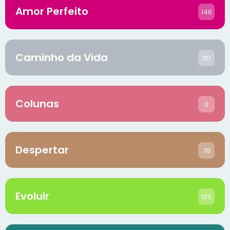
Amor Perfeito
146
Caminho da Vida
101
Colunas
0
Despertar
78
Evoluir
106