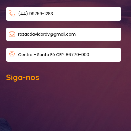
(44) 99759-1283
razaodavidardv@gmail.com
Centro - Santa Fé CEP: 86770-000
Siga-nos