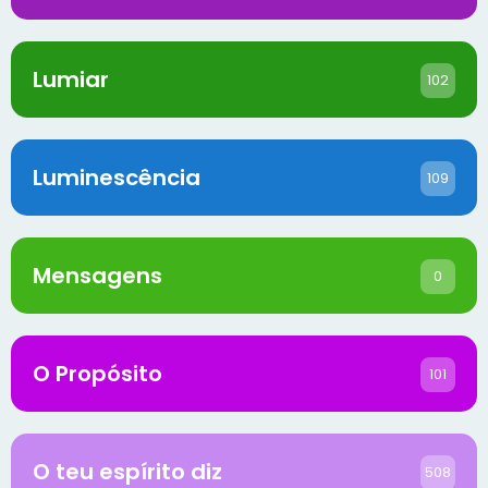
Lumiar
102
Luminescência
109
Mensagens
0
O Propósito
101
O teu espírito diz
508