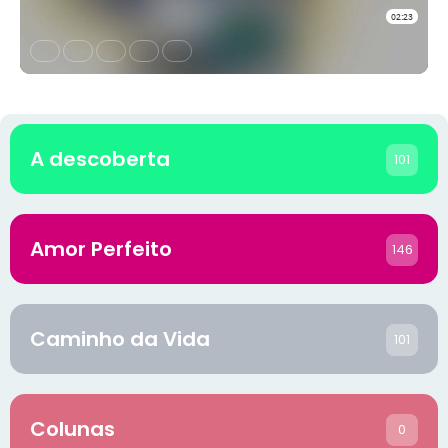
A descoberta
101
Amor Perfeito
146
Caminho da Vida
101
Colunas
0