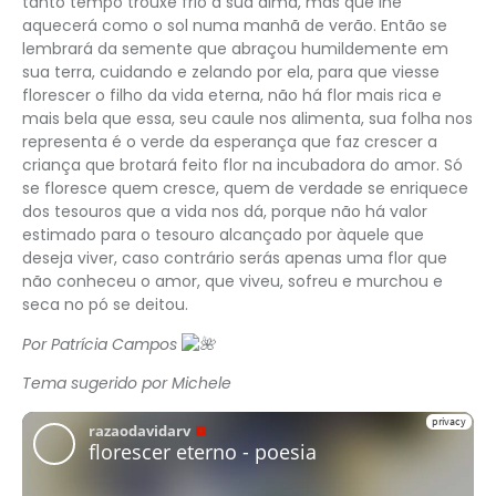
tanto tempo trouxe frio a sua alma, mas que lhe
aquecerá como o sol numa manhã de verão. Então se
lembrará da semente que abraçou humildemente em
sua terra, cuidando e zelando por ela, para que viesse
florescer o filho da vida eterna, não há flor mais rica e
mais bela que essa, seu caule nos alimenta, sua folha nos
representa é o verde da esperança que faz crescer a
criança que brotará feito flor na incubadora do amor. Só
se floresce quem cresce, quem de verdade se enriquece
dos tesouros que a vida nos dá, porque não há valor
estimado para o tesouro alcançado por àquele que
deseja viver, caso contrário serás apenas uma flor que
não conheceu o amor, que viveu, sofreu e murchou e
seca no pó se deitou.
Por Patrícia Campos
Tema sugerido por Michele