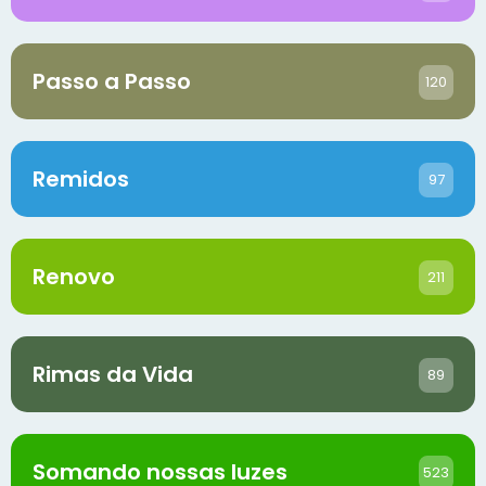
Passo a Passo
120
Remidos
97
Renovo
211
Rimas da Vida
89
Somando nossas luzes
523