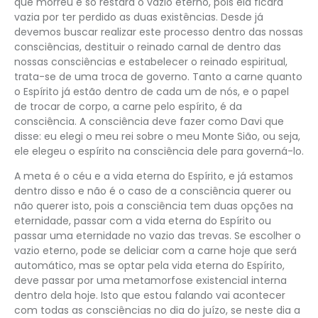
que morreu e só restará o vazio eterno, pois ela ficará
vazia por ter perdido as duas existências. Desde já
devemos buscar realizar este processo dentro das nossas
consciências, destituir o reinado carnal de dentro das
nossas consciências e estabelecer o reinado espiritual,
trata-se de uma troca de governo. Tanto a carne quanto
o Espírito já estão dentro de cada um de nós, e o papel
de trocar de corpo, a carne pelo espírito, é da
consciência. A consciência deve fazer como Davi que
disse: eu elegi o meu rei sobre o meu Monte Sião, ou seja,
ele elegeu o espírito na consciência dele para governá-lo.
A meta é o céu e a vida eterna do Espírito, e já estamos
dentro disso e não é o caso de a consciência querer ou
não querer isto, pois a consciência tem duas opções na
eternidade, passar com a vida eterna do Espírito ou
passar uma eternidade no vazio das trevas. Se escolher o
vazio eterno, pode se deliciar com a carne hoje que será
automático, mas se optar pela vida eterna do Espírito,
deve passar por uma metamorfose existencial interna
dentro dela hoje. Isto que estou falando vai acontecer
com todas as consciências no dia do juízo, se neste dia a