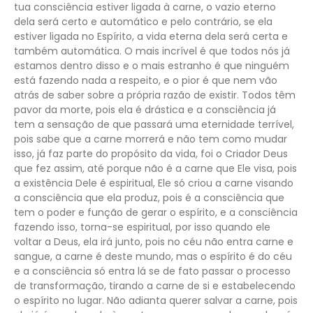
tua consciência estiver ligada à carne, o vazio eterno
dela será certo e automático e pelo contrário, se ela
estiver ligada no Espírito, a vida eterna dela será certa e
também automática. O mais incrível é que todos nós já
estamos dentro disso e o mais estranho é que ninguém
está fazendo nada a respeito, e o pior é que nem vão
atrás de saber sobre a própria razão de existir. Todos têm
pavor da morte, pois ela é drástica e a consciência já
tem a sensação de que passará uma eternidade terrível,
pois sabe que a carne morrerá e não tem como mudar
isso, já faz parte do propósito da vida, foi o Criador Deus
que fez assim, até porque não é a carne que Ele visa, pois
a existência Dele é espiritual, Ele só criou a carne visando
a consciência que ela produz, pois é a consciência que
tem o poder e função de gerar o espírito, e a consciência
fazendo isso, torna-se espiritual, por isso quando ele
voltar a Deus, ela irá junto, pois no céu não entra carne e
sangue, a carne é deste mundo, mas o espírito é do céu
e a consciência só entra lá se de fato passar o processo
de transformação, tirando a carne de si e estabelecendo
o espírito no lugar. Não adianta querer salvar a carne, pois