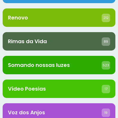
Renovo
212
Rimas da Vida
89
Somando nossas luzes
523
Vídeo Poesias
17
Voz dos Anjos
19