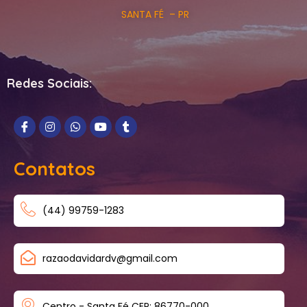
SANTA FÉ – PR
Redes Sociais:
Contatos
(44) 99759-1283
razaodavidardv@gmail.com
Centro - Santa Fé CEP: 86770-000