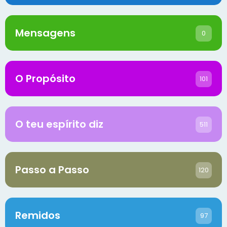
Mensagens
0
O Propósito
101
O teu espírito diz
511
Passo a Passo
120
Remidos
97