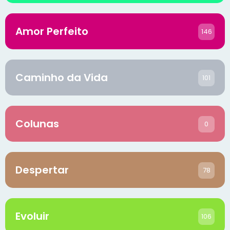
Amor Perfeito
146
Caminho da Vida
101
Colunas
0
Despertar
78
Evoluir
106