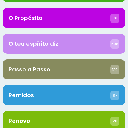
O Propósito
101
O teu espírito diz
508
Passo a Passo
120
Remidos
97
Renovo
211