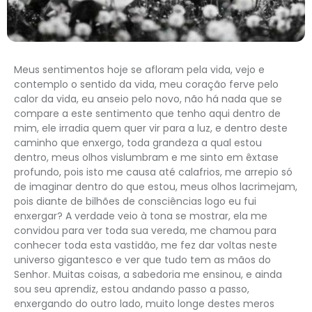
Meus sentimentos hoje se afloram pela vida, vejo e
contemplo o sentido da vida, meu coração ferve pelo
calor da vida, eu anseio pelo novo, não há nada que se
compare a este sentimento que tenho aqui dentro de
mim, ele irradia quem quer vir para a luz, e dentro deste
caminho que enxergo, toda grandeza a qual estou
dentro, meus olhos vislumbram e me sinto em êxtase
profundo, pois isto me causa até calafrios, me arrepio só
de imaginar dentro do que estou, meus olhos lacrimejam,
pois diante de bilhões de consciências logo eu fui
enxergar? A verdade veio à tona se mostrar, ela me
convidou para ver toda sua vereda, me chamou para
conhecer toda esta vastidão, me fez dar voltas neste
universo gigantesco e ver que tudo tem as mãos do
Senhor. Muitas coisas, a sabedoria me ensinou, e ainda
sou seu aprendiz, estou andando passo a passo,
enxergando do outro lado, muito longe destes meros