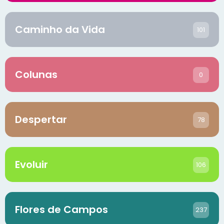
Caminho da Vida
101
Colunas
0
Despertar
78
Evoluir
106
Flores de Campos
237