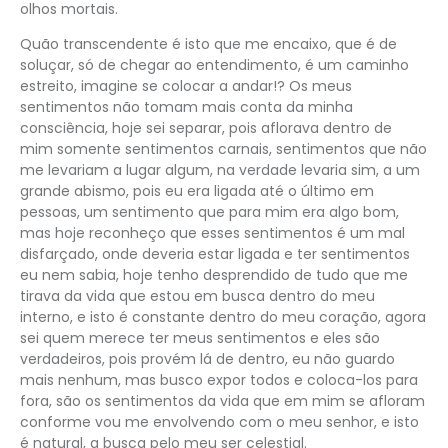
olhos mortais.
Quão transcendente é isto que me encaixo, que é de
soluçar, só de chegar ao entendimento, é um caminho
estreito, imagine se colocar a andar!? Os meus
sentimentos não tomam mais conta da minha
consciência, hoje sei separar, pois aflorava dentro de
mim somente sentimentos carnais, sentimentos que não
me levariam a lugar algum, na verdade levaria sim, a um
grande abismo, pois eu era ligada até o último em
pessoas, um sentimento que para mim era algo bom,
mas hoje reconheço que esses sentimentos é um mal
disfarçado, onde deveria estar ligada e ter sentimentos
eu nem sabia, hoje tenho desprendido de tudo que me
tirava da vida que estou em busca dentro do meu
interno, e isto é constante dentro do meu coração, agora
sei quem merece ter meus sentimentos e eles são
verdadeiros, pois provém lá de dentro, eu não guardo
mais nenhum, mas busco expor todos e coloca-los para
fora, são os sentimentos da vida que em mim se afloram
conforme vou me envolvendo com o meu senhor, e isto
é natural, a busca pelo meu ser celestial.