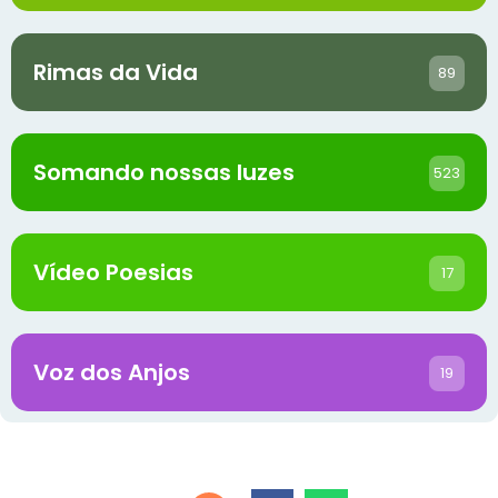
Rimas da Vida
89
Somando nossas luzes
523
Vídeo Poesias
17
Voz dos Anjos
19