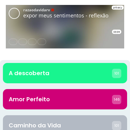
A descoberta
101
Amor Perfeito
146
Caminho da Vida
101