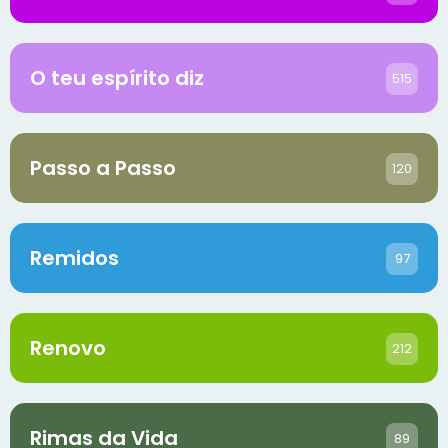
O teu espírito diz
515
Passo a Passo
120
Remidos
97
Renovo
212
Rimas da Vida
89