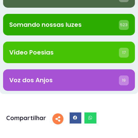
Somando nossas luzes
523
Vídeo Poesias
17
Voz dos Anjos
19
Compartilhar