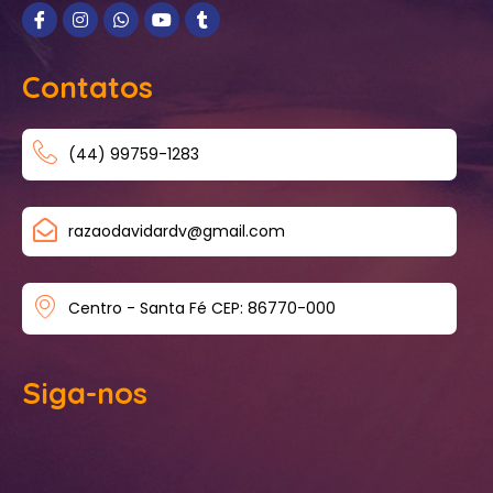
Contatos
(44) 99759-1283
razaodavidardv@gmail.com
Centro - Santa Fé CEP: 86770-000
Siga-nos