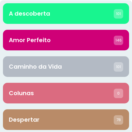
A descoberta
101
Amor Perfeito
146
Caminho da Vida
101
Colunas
0
Despertar
78