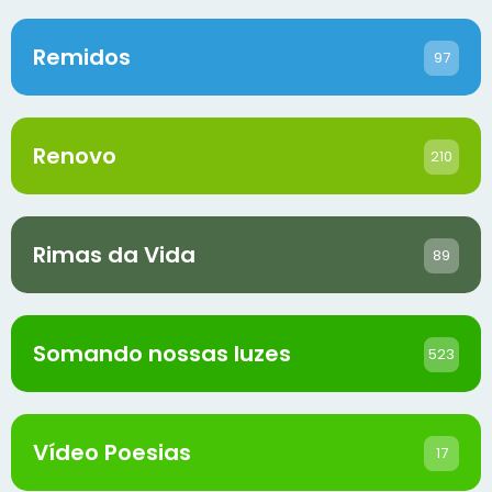
Remidos
97
Renovo
210
Rimas da Vida
89
Somando nossas luzes
523
Vídeo Poesias
17