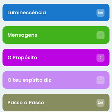
Luminescência
109
Mensagens
0
O Propósito
101
O teu espírito diz
505
Passo a Passo
120