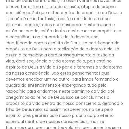
filho de Deus dentro delas, só assim veremos novos céus
e nova terra, fora disso tudo é ilusão, utopia da própria
consciência. Sei que estou dentro do propósito de Deus e
isso não é uma fantasia, mas é a realidade em que
estamos dentro, todos que nasceram neste mundo e
estão nascendo, estão dentro deste mesmo propósito, e
a consciência ao ser produzida já deveria ir se
identificando com o espírito de Deus, se certificando do
propósito de Deus para a realização dele dentro dela, só
assim a consciência dará prosseguimento a razão da
vida, dará sequência a vida eterna dela, pois está no
espírito de Deus a vida e só por ele teremos a vida eterna
da nossa consciência. São estes pensamentos que
devemos encaixar um no outro, para irmos formando o
quadro do entendimento e enxergando tudo pelo
raciocínio para andarmos neste caminho da vida, até
chegarmos ao reino de Deus, isso se concluirmos o
propósito da vida dentro da nossa consciência, gerando o
filho de Deus nela, só assim nasceremos no céu pelo
espírito, pois geraremos o nosso próprio corpo eterno
espiritual dentro de nossas consciências, mas se
ficarmos com pensamentos voláteis, pensamentos sem