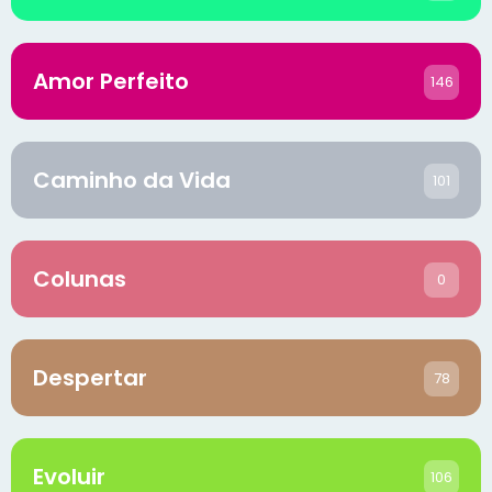
Amor Perfeito
146
Caminho da Vida
101
Colunas
0
Despertar
78
Evoluir
106