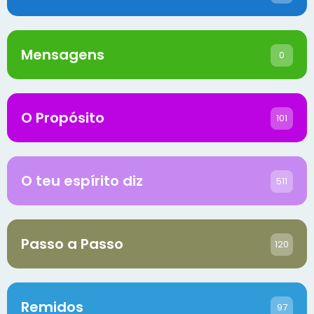
Mensagens
0
O Propósito
101
O teu espírito diz
511
Passo a Passo
120
Remidos
97