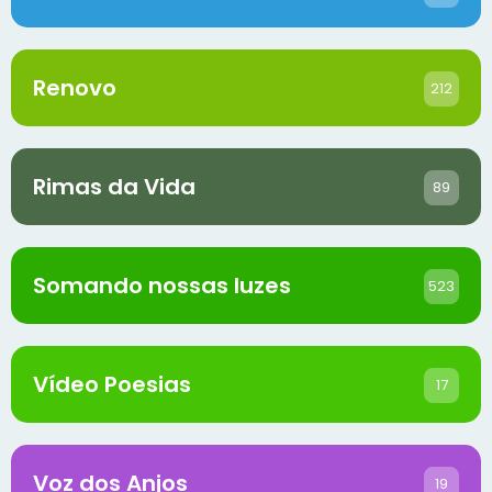
Renovo
212
Rimas da Vida
89
Somando nossas luzes
523
Vídeo Poesias
17
Voz dos Anjos
19