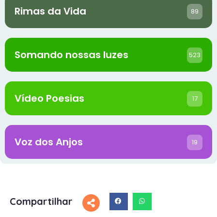
Rimas da Vida
89
Somando nossas luzes
523
Vídeo Poesias
17
Voz dos Anjos
19
Compartilhar