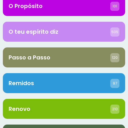
O Propósito
101
O teu espírito diz
505
Passo a Passo
120
Remidos
97
Renovo
210