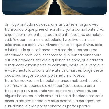
Um laço pintado nos céus, une as partes e rasga o véu,
transborda o que preenche a alma, jorra como fonte viva,
a qualquer momento, a todo instante, escorre, completa,
satisfaz, com sua luz e sabedoria, livre, livre como os
pássaros, e o peito vivo, vivendo junto ao que é vivo, belo
e infinito. Elo que se banha em simetria, juras por uma
eternidade com vida, casamento que nunca conhecerá
a ruína, cravados em areia que não se finda, que carrega
o mar com a mais perfeita calmaria, neste vai e vem que
é viver, nesta luta constante até vir a nascer, longe deste
caos, nos braços do cais, pois metamorfoseou,
transformou-se em borboleta, nunca mais conhecerá o
solo frio, mas apenas o azul tocará suas asas, a brisa
fresca sua tez, e quando ver-se não reconhecerá, por
alguns instantes, o brio em sua face, a liberdade em seus
olhos, a determinação em seus passos e a coragem em
sua lâmina, e tudo por ter aberto as portas para o