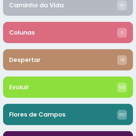
Caminho da Vida
101
Colunas
0
Despertar
78
Evoluir
106
Flores de Campos
237