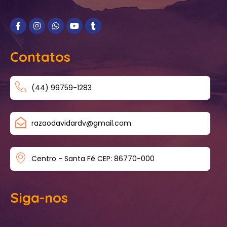
Contatos
(44) 99759-1283
razaodavidardv@gmail.com
Centro - Santa Fé CEP: 86770-000
Siga-nos