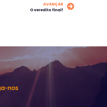
AVANÇAR
O veredito final!
ga-nos