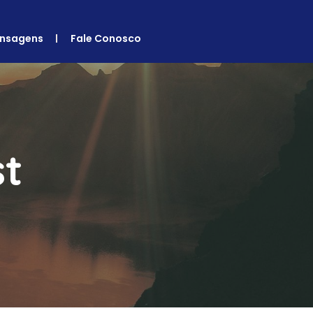
nsagens
Fale Conosco
st