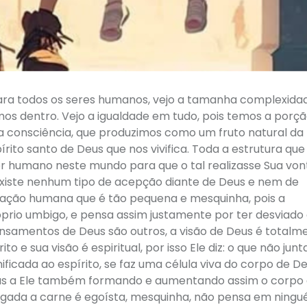
ara todos os seres humanos, vejo a tamanha complexida
mos dentro. Vejo a igualdade em tudo, pois temos a porç
sa consciência, que produzimos como um fruto natural da
ito santo de Deus que nos vivifica. Toda a estrutura que
ser humano neste mundo para que o tal realizasse Sua vo
o existe nenhum tipo de acepção diante de Deus e nem de
aginação humana que é tão pequena e mesquinha, pois a
prio umbigo, e pensa assim justamente por ter desviado
ensamentos de Deus são outros, a visão de Deus é totalm
o e sua visão é espiritual, por isso Ele diz: o que não junt
ificada ao espírito, se faz uma célula viva do corpo de De
adas a Ele também formando e aumentando assim o corpo
 ligada a carne é egoísta, mesquinha, não pensa em ningu