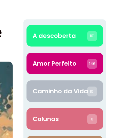
ê
A descoberta
101
Amor Perfeito
146
Caminho da Vida
101
Colunas
0