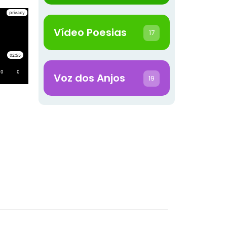
Vídeo Poesias
17
Voz dos Anjos
19