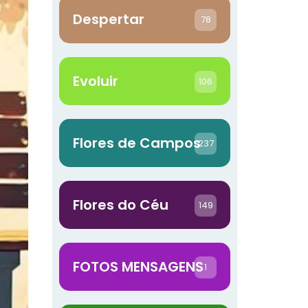
Despertar
78
Evoluir
106
Flores de Campos
237
Flores do Céu
149
FOTOS MENSAGENS
1