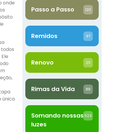
do onde
Passo a Passo
os
120
pósito
de
Remidos
97
sa
 todos
 Ele
Renovo
211
todo
 um
ceção,
s
Rimas da Vida
89
etapa
e única
Somando nossas
523
luzes