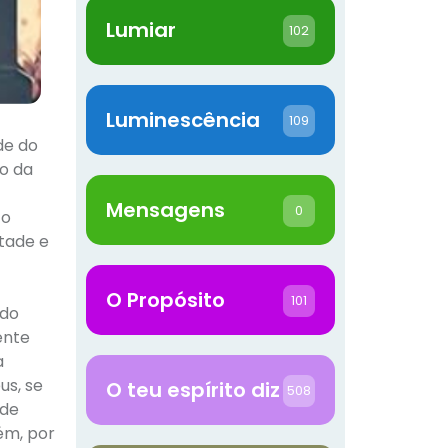
Lumiar
102
Luminescência
109
de do
ão da
Mensagens
0
 o
ntade e
O Propósito
101
 do
ente
a
us, se
O teu espírito diz
508
 de
ém, por