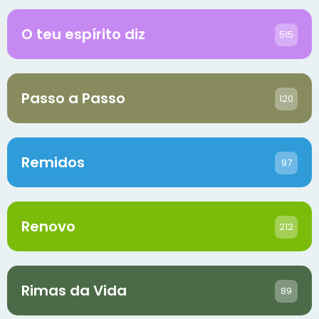
O teu espírito diz
515
Passo a Passo
120
Remidos
97
Renovo
212
Rimas da Vida
89