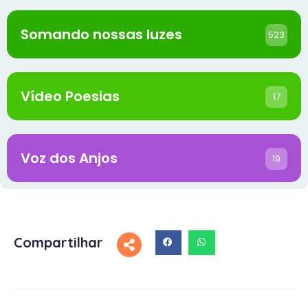
Somando nossas luzes
523
Vídeo Poesias
17
Voz dos Anjos
19
Compartilhar