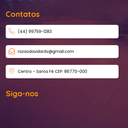
Contatos
(44) 99759-1283
razaodavidardv@gmail.com
Centro - Santa Fé CEP: 86770-000
Siga-nos