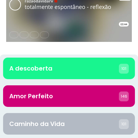
A descoberta
101
Amor Perfeito
146
Caminho da Vida
101