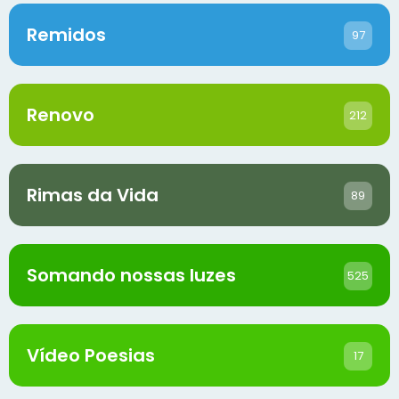
Remidos
97
Renovo
212
Rimas da Vida
89
Somando nossas luzes
525
Vídeo Poesias
17