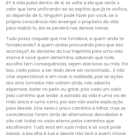
é? A vida pulsa dentro de si, se volte a ela que verás o
valor que tens unificando-se ao espírito que já te vivifica,
só depende de ti, ninguém pode fazer por você, se a
própria consciência não enxergar o propósito da vida
para realizá-lo, ela se perderá nas densas trevas.
Tudo posso naquele que me fortalece, e quem anda te
fortalecendo? A quem andas procurando para que isso
aconteça? As decisões da tua trajetória para uma vida
eterna é você quem determina, sabendo que toda
escolha tem consequências, sejam elas boas ou más. Por
isso, cada passo a ser dado deve ser raciocinado… E não
criar expectativas e sim viver a realidade, pois as ações
dos atos tomados não voltam atrás, não adianta
espernear, bater no peito ou gritar, pois cada um sairá
pelo caminho que andar. A estrada da vida é uma via de
mão única e rumo certo, por isso não existe explicação
para desviar. Este seria o único caminho a trilhar, mas as
consciências foram atrás de alternativas descabidas e
vão cair todas no vazio eterno pelos caminhos que
escolheram. Tudo está em suas mãos e só você pode
passar, a escolha é tua e depois não terá a quem chorar,