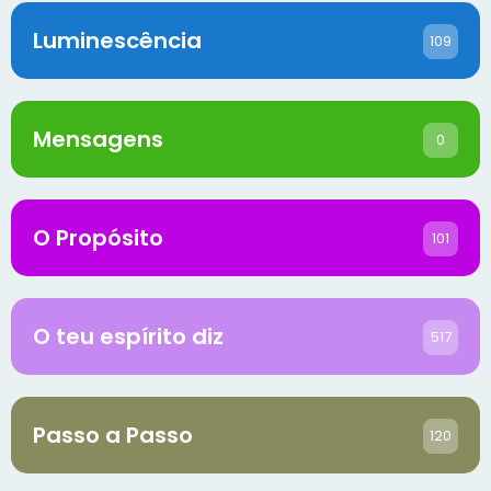
Luminescência
109
Mensagens
0
O Propósito
101
O teu espírito diz
517
Passo a Passo
120