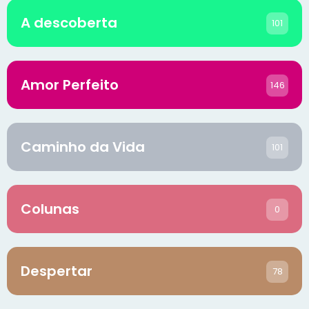
A descoberta
101
Amor Perfeito
146
Caminho da Vida
101
Colunas
0
Despertar
78