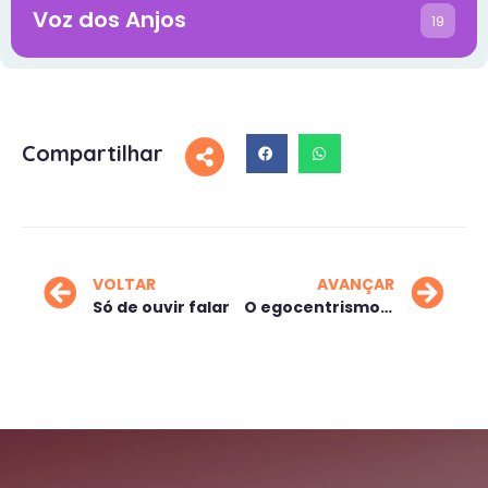
Voz dos Anjos
19
Compartilhar
VOLTAR
AVANÇAR
Só de ouvir falar
O egocentrismo te fez só