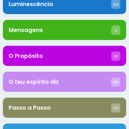
Luminescência
109
Mensagens
0
O Propósito
101
O teu espírito diz
515
Passo a Passo
120