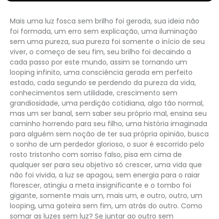
Mais uma luz fosca sem brilho foi gerada, sua ideia não
foi formada, um erro sem explicação, uma iluminação
sem uma pureza, sua pureza foi somente o início de seu
viver, o começo de seu fim, seu brilho foi decaindo a
cada passo por este mundo, assim se tornando um
looping infinito, uma consciência gerada em perfeito
estado, cada segundo se perdendo da pureza da vida,
conhecimentos sem utilidade, crescimento sem
grandiosidade, uma perdição cotidiana, algo tão normal,
mas um ser banal, sem saber seu próprio mal, ensina seu
caminho horrendo para seu filho, uma história imaginada
para alguém sem noção de ter sua própria opinião, busca
o sonho de um perdedor glorioso, o suor é escorrido pelo
rosto tristonho com sorriso falso, pisa em cima de
qualquer ser para seu objetivo só crescer, uma vida que
não foi vivida, a luz se apagou, sem energia para o raiar
florescer, atingiu a meta insignificante e o tombo foi
gigante, somente mais um, mais um, e outro, outro, um
looping, uma goteira sem fim, um atrás do outro. Como
somar as luzes sem luz? Se juntar ao outro sem