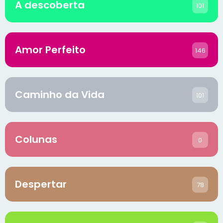
A descoberta
101
Amor Perfeito
146
Caminho da Vida
101
Colunas
0
Despertar
78