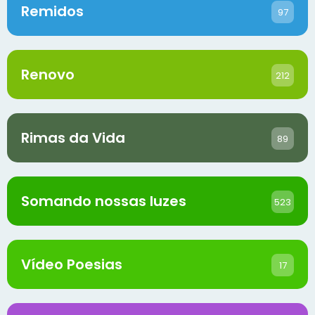
Remidos
97
Renovo
212
Rimas da Vida
89
Somando nossas luzes
523
Vídeo Poesias
17